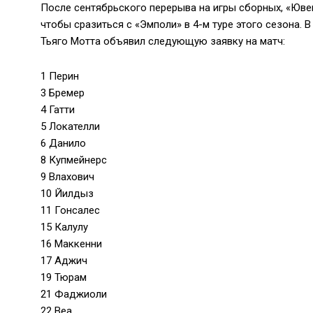
После сентябрьского перерыва на игры сборных, «Ювен
чтобы сразиться с «Эмполи» в 4-м туре этого сезона. 
Тьяго Мотта объявил следующую заявку на матч:
1 Перин
3 Бремер
4 Гатти
5 Локателли
6 Данило
8 Купмейнерс
9 Влахович
10 Йилдыз
11 Гонсалес
15 Калулу
16 Маккенни
17 Аджич
19 Тюрам
21 Фаджиоли
22 Веа