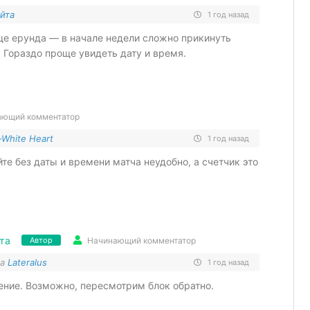
йта
1 год назад
ще ерунда — в начале недели сложно прикинуть
) Гораздо проще увидеть дату и время.
ающий комментатор
-White Heart
1 год назад
те без даты и времени матча неудобно, а счетчик это
та
Начинающий комментатор
Автор
на
Lateralus
1 год назад
ение. Возможно, пересмотрим блок обратно.