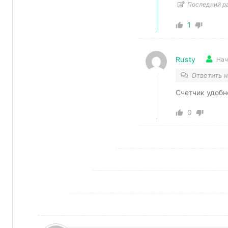
Последний ра
1
Rusty
Нач
Ответить 
Счетчик удобн
0