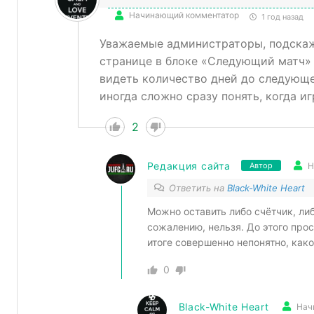
Начинающий комментатор
1 год назад
Уважаемые администраторы, подскажи
странице в блоке «Следующий матч» 
видеть количество дней до следующег
иногда сложно сразу понять, когда иг
2
Редакция сайта
Н
Автор
Ответить на
Black-White Heart
Можно оставить либо счётчик, либ
сожалению, нельзя. До этого прос
итоге совершенно непонятно, как
0
Black-White Heart
Нач