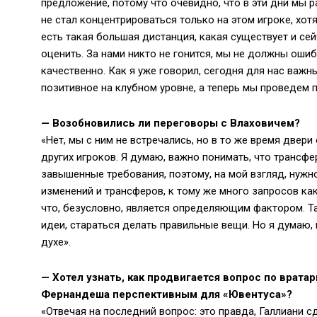
предложение, потому что очевидно, что в эти дни мы 
не стал концентрироваться только на этом игроке, хотя
есть такая большая дистанция, какая существует и се
оценить. За нами никто не гонится, мы не должны оши
качественно. Как я уже говорил, сегодня для нас важн
позитивное на клубном уровне, а теперь мы проведем 
—
Возобновились ли переговоры с Влаховичем?
«Нет, мы с ним не встречались, но в то же время двери
других игроков. Я думаю, важно понимать, что трансф
завышенные требования, поэтому, на мой взгляд, нужн
изменений и трансферов, к тому же много запросов как
что, безусловно, является определяющим фактором. Та
идеи, стараться делать правильные вещи. Но я думаю,
духе».
— Хотел узнать, как продвигается вопрос по вратар
Фернандеша перспективным для «Ювентуса»?
«Отвечая на последний вопрос: это правда, Галлиани сд