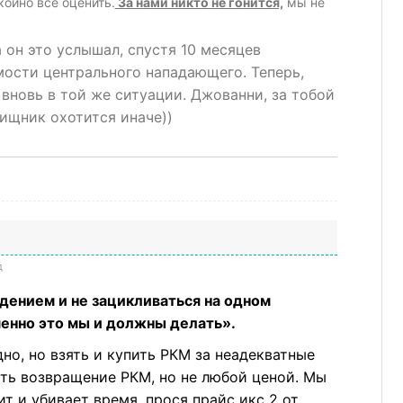
ойно все оценить.
За нами никто не гонится,
мы не
 он это услышал, спустя 10 месяцев
ости центрального нападающего. Теперь,
 вновь в той же ситуации. Джованни, за тобой
ищник охотится иначе))
д
ением и не зацикливаться на одном
енно это мы и должны делать».
но, но взять и купить РКМ за неадекватные
деть возвращение РКМ, но не любой ценой. Мы
 и убивает время, прося прайс икс 2 от