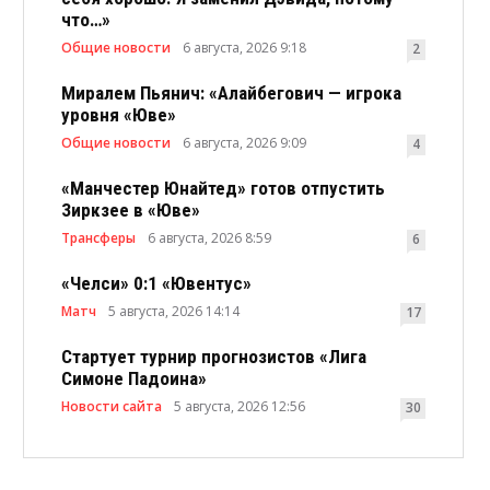
что…»
Общие новости
6 августа, 2026 9:18
2
Миралем Пьянич: «Алайбегович — игрока
уровня «Юве»
Общие новости
6 августа, 2026 9:09
4
«Манчестер Юнайтед» готов отпустить
Зиркзее в «Юве»
Трансферы
6 августа, 2026 8:59
6
«Челси» 0:1 «Ювентус»
Матч
5 августа, 2026 14:14
17
Стартует турнир прогнозистов «Лига
Симоне Падоина»
Новости сайта
5 августа, 2026 12:56
30