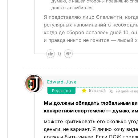
думаю, с нашей стороны правильно спок
должны ошибиться.
Я представляю лицо Спаллетти, когда
регулярных напоминаний о необходим
когда до сборов осталось дней 10, он
и правда никто не гонится — лысый х
0
Edward-Juve
Редактор
Бывалый
29 дней наза
Мы должны обладать глобальным вид
конкретном спортсмене — думаю, им
можете критиковать его сколько угод
деньги, не вариант. Я лично хочу ви
должны быть умнее. Если ПСЖ троллит