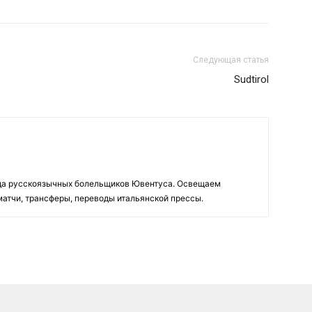
Следующая статья
Sudtirol
да русскоязычных болельщиков Ювентуса. Освещаем
 матчи, трансферы, переводы итальянской прессы.