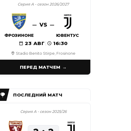
Серия А - сезон 2026/2027
VS
ФРОЗИНОНЕ
ЮВЕНТУС
23 АВГ
16:30
Stadio Benito Stirpe, Frosinone
ПЕРЕД МАТЧЕМ
Серия А - сезон 2025/26