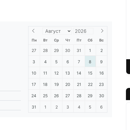
Пн
Вт
Ср
Чт
Пт
Сб
Вс
27
28
29
30
31
1
2
3
4
5
6
7
8
9
10
11
12
13
14
15
16
17
18
19
20
21
22
23
24
25
26
27
28
29
30
31
1
2
3
4
5
6