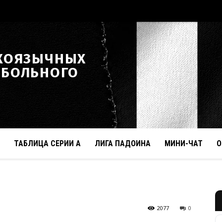
КОЯЗЫЧНЫХ
ТБОЛЬНОГО
ТАБЛИЦА СЕРИИ А
ЛИГА ПАДОИНА
МИНИ-ЧАТ
О
2077
0