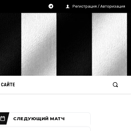
Регистрация / Авторизация
 САЙТЕ