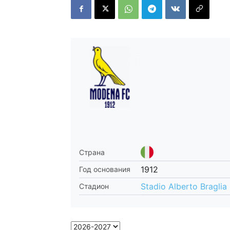
Страна
1912
Год основания
Stadio Alberto Braglia
Стадион