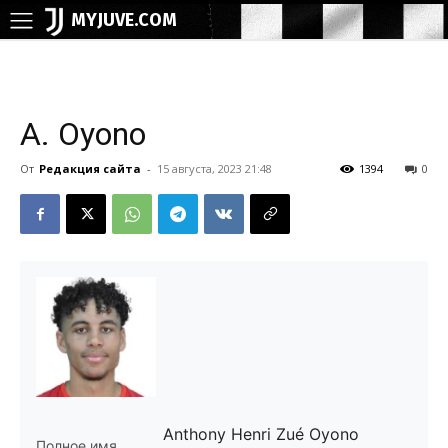
MYJUVE.COM
A. Oyono
От
Редакция сайта
-
15 августа, 2023 21:48
1394
0
Anthony Henri Zué Oyono
Полное имя