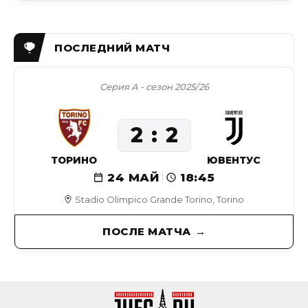
Серия А - сезон 2025/26
2
2
ТОРИНО
ЮВЕНТУС
24 МАЙ
18:45
Stadio Olimpico Grande Torino, Torino
ПОСЛЕ МАТЧА