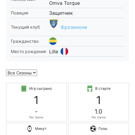
Omva Torque
Защитник
Позиция
Фрозиноне
Текущий клуб
Гражданство
Lille
Место рождения
Игр сыграно
В старте
1
1
-
1.0
Per Game
Per Game
Минут
Голы