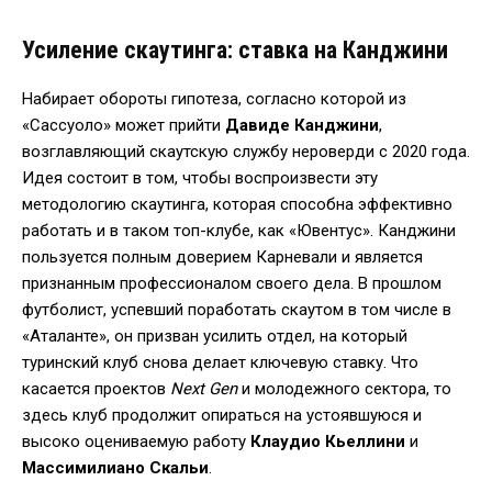
Усиление скаутинга: ставка на Канджини
Набирает обороты гипотеза, согласно которой из
«Сассуоло» может прийти
Давиде Канджини
,
возглавляющий скаутскую службу нероверди с 2020 года.
Идея состоит в том, чтобы воспроизвести эту
методологию скаутинга, которая способна эффективно
работать и в таком топ-клубе, как «Ювентус». Канджини
пользуется полным доверием Карневали и является
признанным профессионалом своего дела. В прошлом
футболист, успевший поработать скаутом в том числе в
«Аталанте», он призван усилить отдел, на который
туринский клуб снова делает ключевую ставку. Что
касается проектов
Next Gen
и молодежного сектора, то
здесь клуб продолжит опираться на устоявшуюся и
высоко оцениваемую работу
Клаудио Кьеллини
и
Массимилиано Скальи
.