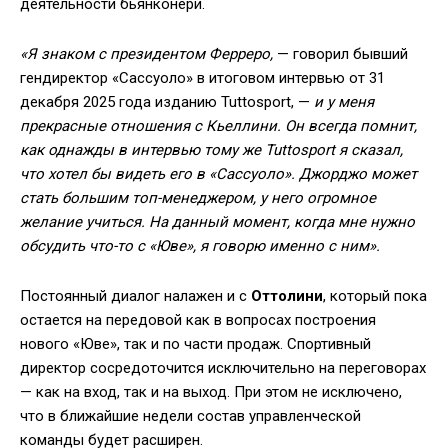
деятельности бьянконери.
«Я знаком с президентом Ферреро,
— говорил бывший
гендиректор «Сассуоло» в итоговом интервью от 31
декабря 2025 года изданию Tuttosport, —
и у меня
прекрасные отношения с Кьеллини. Он всегда помнит,
как однажды в интервью тому же Tuttosport я сказал,
что хотел бы видеть его в «Сассуоло». Джорджо может
стать большим топ-менеджером, у него огромное
желание учиться. На данный момент, когда мне нужно
обсудить что-то с «Юве», я говорю именно с ним».
Постоянный диалог налажен и с
Оттолини
, который пока
остается на передовой как в вопросах построения
нового «Юве», так и по части продаж. Спортивный
директор сосредоточится исключительно на переговорах
— как на вход, так и на выход. При этом не исключено,
что в ближайшие недели состав управленческой
команды будет расширен.