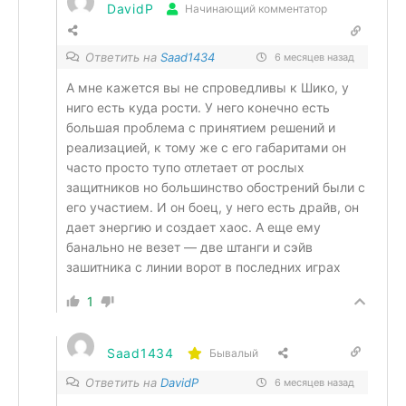
DavidP
Начинающий комментатор
Ответить на
Saad1434
6 месяцев назад
А мне кажется вы не спроведливы к Шико, у
ниго есть куда рости. У него конечно есть
большая проблема с принятием решений и
реализацией, к тому же с его габаритами он
часто просто тупо отлетает от рослых
защитников но большинство обострений были с
его участием. И он боец, у него есть драйв, он
дает энергию и создает хаос. А еще ему
банально не везет — две штанги и сэйв
зашитника с линии ворот в последних играх
1
Saad1434
Бывалый
Ответить на
DavidP
6 месяцев назад