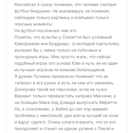
Консейсао я сразу понимаю, что человек смотрит
футбол бездумно. Не анализируя, не понимая,
наблюдая только картинку и впитывая только
опасные моменты.
Но футбол посложнее чем это.
Понятно, что если бы у Спалетти был условный
Каморанези или Куадрадо, то молодой португалец
вылазил бы с лавки только на кубковые и
проходные игры. Мне просто жаль, что сейчас
подобный игрок это основа Юве и чуть ли не один
из лучших игроков по мнению болельщиков.
Я думаю Лучиано прекрасно понимает что за
«алмаз» в его руках и есть ли кем его заменить.
Джегрова такой же персонаж, если не хуже.
Вариант только переместить направо Маккени, а
на позицию Мака под Дэвида выпускать Миретти.
Но, к сожалению, у Фабио до сих пор видимо
проблемы с менталкой, два матча лучший на поле
и вдруг сдулся. Очень хочется верить, что он это
преодолеет и станет на одном уровне с Локой и