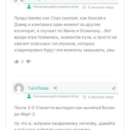
Начинающий комментатор
6 месяцев назад
Представляю как Спал смотрит, как Консей и
Дэвид и компашка один момент за другим
косяпорят, и скучает по Хвиче и Осимхену… Вот
вроде игра появилась, моментов куча, а просто не
хватает классных топ игроков, которые
хладнокровно будут эти моменты закрывать, увы
0
TurinTales
Начинающий комментатор
6 месяцев назад
После 3-0 Спалетти выглядел как вылитый Волан-
де-Морт ))
Ну что ж, вопреки ожидаемому негативу, давайте
я всё-таки добавлю немного позитива.