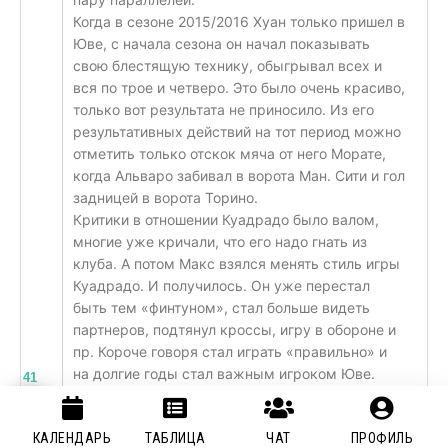
Когда в сезоне 2015/2016 Хуан только пришел в
Юве, с начала сезона он начал показывать
свою блестящую технику, обыгрывал всех и
вся по трое и четверо. Это было очень красиво,
только вот результата не приносило. Из его
результативных действий на тот период можно
отметить только отскок мяча от него Морате,
когда Альваро забивал в ворота Ман. Сити и гол
задницей в ворота Торино.
Критики в отношении Куадрадо было валом,
многие уже кричали, что его надо гнать из
клуба. А потом Макс взялся менять стиль игры
Куадрадо. И получилось. Он уже перестал
быть тем «финтуном», стал больше видеть
партнеров, подтянул кроссы, игру в обороне и
пр. Короче говоря стал играть «правильно» и
на долгие годы стал важным игроком Юве.
41
Поверьте не всем игрокам, после перехода в
Интер, болельщики Юве будут свистеть при
КАЛЕНДАРЬ
ТАБЛИЦА
ЧАТ
ПРОФИЛЬ
каждом получении игроком мяча.