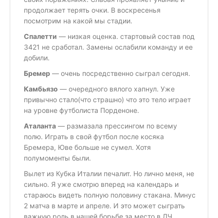
продолжает терять очки. В воскресенья
посмотрим на какой мы стадии.
Спалетти
— низкая оценка. стартовый состав под
3421 не сработал. Замены ослабили команду и ее
добили.
Бремер
— очень посредственно сыграл сегодня.
Камбьязо
— очередного вялого хапнул. Уже
привычно стало(что страшно) что это тело играет
на уровне футболиста Порденоне.
Аталанта
— размазала прессингом по всему
полю. Играть в свой футбол после косяка
Бремера, Юве больше не сумел. Хотя
полумоменты были.
Вылет из Кубка Италии печалит. Но лично меня, не
сильно. Я уже смотрю вперед на календарь и
стараюсь видеть полную половину стакана. Минус
2 матча в марте и апреле. И это может сыграть
важную роль в нашей борьбе за место в ЛЧ.