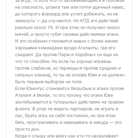
за игру, то хоть что-то запоминающееся и похожее
на опасность, штанга там или почти удачный навес,
до которого форвард еле успел добежать, но не
замкнуть — да случаются. Но КПД его действий
реально около 1%. И при этом он получает много
мячей, и просто губит своими действиями атаки.
И это особенно становится видно с более менее
хорошими командами вроде Аталанты, где его
съедают. Да против Парм и подобных он еще на
что-то способен. Но если ты хорошо играешь
против слабаков, но теряешься против средних и
сильных команд, то ты не основа Юве и не должен
быть первым выбором на поле.
Если Ювентус становится беззубым в атаке против
Аталант и Монак, то это потому что атаки Юве
захлебываются в тупорылых действиях на правом
фланге. В упор не видеть партнеров, не играть в
пас, брать игру на себя постоянно, но при этом
бить, простреливать и навешивать в никуда — это
просто дно.
Когда я слышу или вижу как кто-то нахваливает