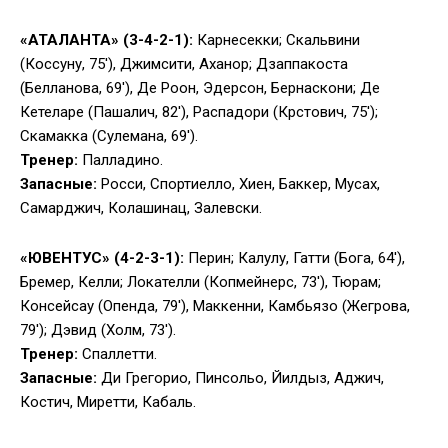
«АТАЛАНТА» (3-4-2-1):
Карнесекки; Скальвини
(Коссуну, 75′), Джимсити, Аханор; Дзаппакоста
(Белланова, 69′), Де Роон, Эдерсон, Бернаскони; Де
Кетеларе (Пашалич, 82′), Распадори (Крстович, 75′);
Скамакка (Сулемана, 69′).
Тренер:
Палладино.
Запасные:
Росси, Спортиелло, Хиен, Баккер, Мусах,
Самарджич, Колашинац, Залевски.
«ЮВЕНТУС» (4-2-3-1):
Перин; Калулу, Гатти (Бога, 64′),
Бремер, Келли; Локателли (Копмейнерс, 73′), Тюрам;
Консейсау (Опенда, 79′), Маккенни, Камбьязо (Жегрова,
79′); Дэвид (Холм, 73′).
Тренер:
Спаллетти.
Запасные:
Ди Грегорио, Пинсольо, Йилдыз, Аджич,
Костич, Миретти, Кабаль.