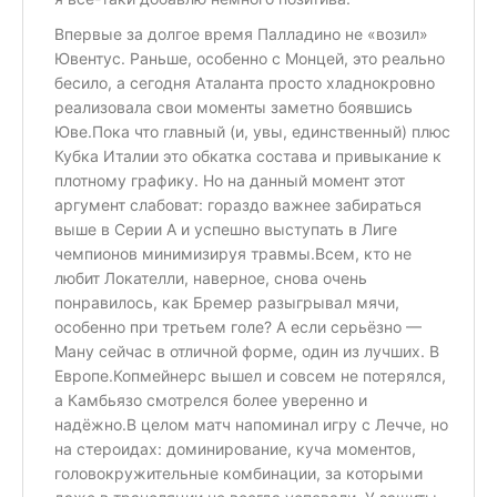
Впервые за долгое время Палладино не «возил»
Ювентус. Раньше, особенно с Монцей, это реально
бесило, а сегодня Аталанта просто хладнокровно
реализовала свои моменты заметно боявшись
Юве.Пока что главный (и, увы, единственный) плюс
Кубка Италии это обкатка состава и привыкание к
плотному графику. Но на данный момент этот
аргумент слабоват: гораздо важнее забираться
выше в Серии A и успешно выступать в Лиге
чемпионов минимизируя травмы.Всем, кто не
любит Локателли, наверное, снова очень
понравилось, как Бремер разыгрывал мячи,
особенно при третьем голе? А если серьёзно —
Ману сейчас в отличной форме, один из лучших. В
Европе.Копмейнерс вышел и совсем не потерялся,
а Камбьязо смотрелся более уверенно и
надёжно.В целом матч напоминал игру с Лечче, но
на стероидах: доминирование, куча моментов,
головокружительные комбинации, за которыми