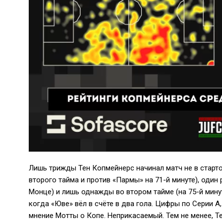
Лишь трижды Тен Копмейнерс начинал матч не в старт
второго тайма и против «Пармы» на 71-й минуте), один 
Монце) и лишь однажды во втором тайме (на 75-й мину
когда «Юве» вёл в счёте в два гола. Цифры по Серии 
мнение Мотты о Копе. Неприкасаемый. Тем не менее, Те