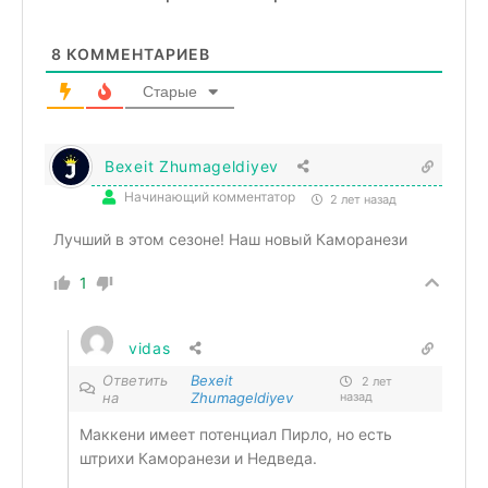
8
КОММЕНТАРИЕВ
Старые
Bexeit Zhumageldiyev
Начинающий комментатор
2 лет назад
Лучший в этом сезоне! Наш новый Каморанези
1
vidas
Ответить
Bexeit
2 лет
на
Zhumageldiyev
назад
Маккени имеет потенциал Пирло, но есть
штрихи Каморанези и Недведа.