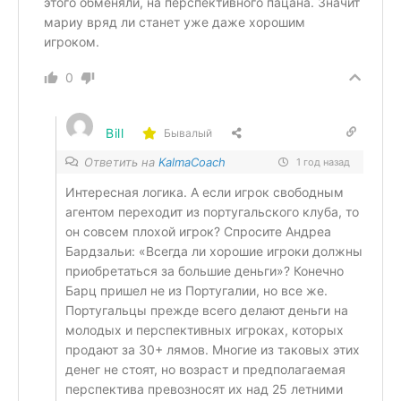
этого обменяли, на перспективного пацана. Значит
мариу вряд ли станет уже даже хорошим
игроком.
0
Bill
Бывалый
Ответить на
KalmaCoach
1 год назад
Интересная логика. А если игрок свободным
агентом переходит из португальского клуба, то
он совсем плохой игрок? Спросите Андреа
Бардзальи: «Всегда ли хорошие игроки должны
приобретаться за большие деньги»? Конечно
Барц пришел не из Португалии, но все же.
Португальцы прежде всего делают деньги на
молодых и перспективных игроках, которых
продают за 30+ лямов. Многие из таковых этих
денег не стоят, но возраст и предполагаемая
перспектива превозносят их над 25 летними