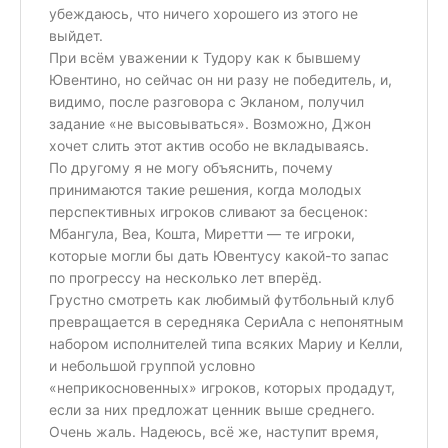
убеждаюсь, что ничего хорошего из этого не
выйдет.
При всём уважении к Тудору как к бывшему
Ювентино, но сейчас он ни разу не победитель, и,
видимо, после разговора с Экланом, получил
задание «не высовываться». Возможно, Джон
хочет слить этот актив особо не вкладываясь.
По другому я не могу объяснить, почему
принимаются такие решения, когда молодых
перспективных игроков сливают за бесценок:
Мбангула, Веа, Кошта, Миретти — те игроки,
которые могли бы дать Ювентусу какой-то запас
по прогрессу на несколько лет вперёд.
Грустно смотреть как любимый футбольный клуб
превращается в середняка СериАла с непонятным
набором исполнителей типа всяких Мариу и Келли,
и небольшой группой условно
«неприкосновенных» игроков, которых продадут,
если за них предложат ценник выше среднего.
Очень жаль. Надеюсь, всё же, наступит время,