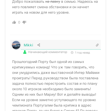
Добро пожаловать
на лавку
в семью. Надеюсь на
него повлияет смена обстановки и он начнет
играть на новом для него уровне.
0
Mikki
Начинающий комментатор
1 год назад
Прошлогодний Порту был одной из самых
критикуемых команд! Что уж там говорить, что
они умудрились даже выставочной Интер Майами
проиграть! Перед руководством была поставлена
задача полностью перестроить состав и по плану
около 10 игроков необходимо было заменить!
Одним из них был Мариу! Вот и делайте выводы!
Если на уровне заметно уступающего по уровню
чемпионата Португалии была критика в адрес
игроков Порту, то что будет в Серии А? По поводу