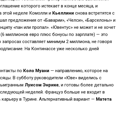
оглашение которого истекает в конце месяца, и
а этой неделе Комолли и
Кьеллини
снова встретятся с
шал предложения от «Баварии», «Челси», «Барселоны» и
ципу «пан или пропал». «Ювентус» не может и не хочет
(6 миллионов евро плюс бонусы по зарплате) — это
 в запросах составляет минимум 2 миллиона, не говоря
одписание. На Континассе уже несколько дней
онтакты по
Коло Муани
— направлению, которое на
сяцы. В субботу руководители «Юве» виделись с
 выигранным
Луисом Энрике
, и готовы более детально
 следующей неделей. Француз больше не входит в
 карьеру в Турине. Альтернативный вариант —
Матета