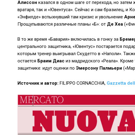
Алиссон
казался в одном шаге от перехода, но затем
вратаря, так и «Ювентуса». Сейчас и сам бразилец, и 
«Энфилде» вспыхнувший там кризис и увольнение
Арне
Прощупываются различные планы «Б»: от
Де Хеа
(«Фи
В то же время «Бавария» включилась в гонку за
Бреме
центрального защитника, «Ювентус» постарается подар
которым тренер выигрывал Скудетто в «Наполи». Такж
остается
Браим Диас
из мадридского «Реала». Кроме
защитнике: идут оценки по
Эмерсону Палмьери
(«Мар
Источник и автор:
FILIPPO CORNACCHIA,
Gazzetta del