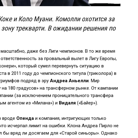
Коке и Коло Муани. Комолли охотится за
 зону трекварти. В ожидании решения по
масштабно, даже без Лиги чемпионов. В то же время
я ответственность за провальный вылет в Лигу Европы,
конери», который сумел перевернуть ситуацию в
ста в 2011 году до чемпионского титула (триколора) в
 триумфов подряд в эру
Андреа Аньелли
. Мир
у на 180 градусов» на трансферном рынке. От кампании
пании (за исключением проницательного трансфера
ым агентом из «Милана») и
Видаля
(«Байер»).
в вроде
Опенда
и компания, интригующих только
 что исчерпал лимит на ошибки. Клона Андреа Пирло не
л бы вряд ли досягаем для «Старой синьоры». Однако