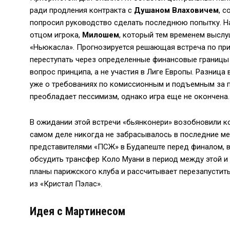
ради продления контракта с
Душаном Влаховичем
, с
попросил руководство сделать последнюю попытку. Н
отцом игрока,
Милошем
, который тем временем выслу
«Ньюкасла». Прогнозируется решающая встреча по прин
переступать через определенные финансовые границы 
вопрос принципа, а не участия в Лиге Европы. Разница
уже о требованиях по комиссионным и подъемным за п
преобладает пессимизм, однако игра еще не окончена.
В ожидании этой встречи «бьянконери» возобновили к
самом деле никогда не забрасывалось в последние ме
представителями «ПСЖ» в Будапеште перед финалом,
обсудить трансфер Коло Муани в период между этой и
планы парижского клуба и рассчитывает перезапустить
из «Кристал Пэлас».
Идея с Мартинесом