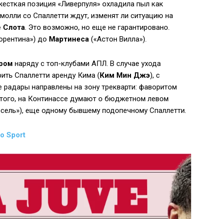
 жесткая позиция «Ливерпуля» охладила пыл как
Комолли со Спаллетти ждут, изменят ли ситуацию на
 Слота
. Это возможно, но еще не гарантировано.
орентина») до
Мартинеса
(«Астон Вилла»).
ром
наряду с топ-клубами АПЛ. В случае ухода
ить Спаллетти аренду Кима (
Ким Мин Джэ
), с
е радары направлены на зону трекварти: фаворитом
 того, на Континассе думают о бюджетном левом
сель»), еще одному бывшему подопечному Спаллетти.
lo Sport