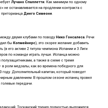
требует
Лучано Спаллетти
. Как минимум по одному
» не останавливается на продлении контракта с
го преторианца
Диего Симеоне
.
 между двумя клубами по поводу
Нико Гонсалеса
. Речи
бодил бы
Копмейнерс
), это скорее желание добавить
ь (в его активе 2 титула чемпиона Испании и 3 Лиги
тнеров по команде играть лучше. Испанца можно
 полузащитниками, а также в схеме с тремя
— в роли медзалы, как во времена победного для
0 году. Дополнительный капитан, который поведет
рнирным давлением. В прошлом сезоне испанец провел
3 голевые передачи.
падающий. Тосканский тренер полностью выложился