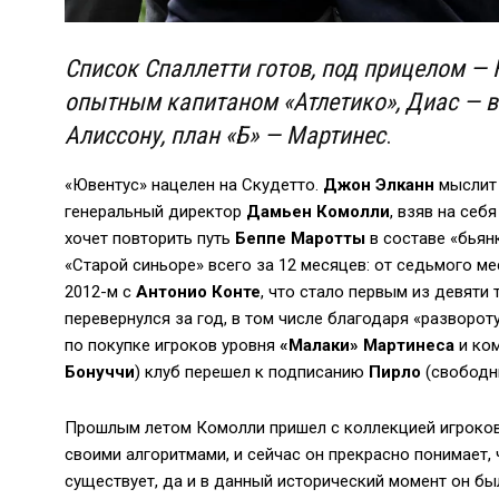
Список Спаллетти готов, под прицелом — 
опытным капитаном «Атлетико», Диас — в
Алиссону, план «Б» — Мартинес
.
«Ювентус» нацелен на Скудетто.
Джон Элканн
мыслит 
генеральный директор
Дамьен Комолли
, взяв на себ
хочет повторить путь
Беппе Маротты
в составе «бьян
«Старой синьоре» всего за 12 месяцев: от седьмого ме
2012-м с
Антонио Конте
, что стало первым из девяти
перевернулся за год, в том числе благодаря «разворот
по покупке игроков уровня
«Малаки» Мартинеса
и ком
Бонуччи
) клуб перешел к подписанию
Пирло
(свободн
Прошлым летом Комолли пришел с коллекцией игроко
своими алгоритмами, и сейчас он прекрасно понимает,
существует, да и в данный исторический момент он бы