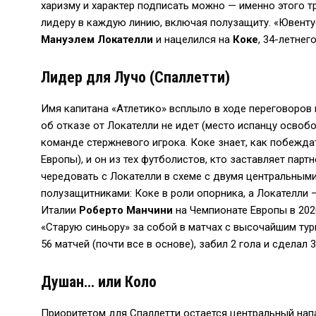
харизму и характер подписать можно — именно этого 
лидеру в каждую линию, включая полузащиту. «Ювентус
Мануэлем Локателли
и нацелился на
Коке
, 34-летне
Лидер для Лучо (Спаллетти)
Имя капитана «Атлетико» всплыло в ходе переговоров
об отказе от Локателли не идет (место испанцу осво
команде стержневого игрока. Коке знает, как побеждат
Европы), и он из тех футболистов, кто заставляет пар
чередовать с Локателли в схеме с двумя центральными
полузащитниками: Коке в роли опорника, а Локателли 
Италии
Роберто Манчини
на Чемпионате Европы в 202
«Старую синьору» за собой в матчах с высочайшим ту
56 матчей (почти все в основе), забил 2 гола и сделал 
Душан… или Коло
Приоритетом для Спаллетти остается центральный на