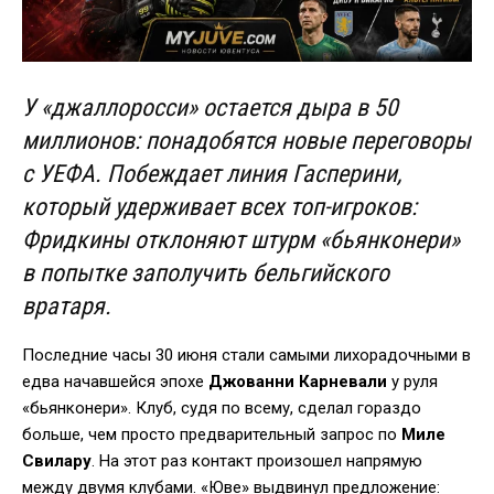
У «джаллоросси» остается дыра в 50
миллионов: понадобятся новые переговоры
с УЕФА. Побеждает линия Гасперини,
который удерживает всех топ-игроков:
Фридкины отклоняют штурм «бьянконери»
в попытке заполучить бельгийского
вратаря.
Последние часы 30 июня стали самыми лихорадочными в
едва начавшейся эпохе
Джованни Карневали
у руля
«бьянконери». Клуб, судя по всему, сделал гораздо
больше, чем просто предварительный запрос по
Миле
Свилару
. На этот раз контакт произошел напрямую
между двумя клубами. «Юве» выдвинул предложение: