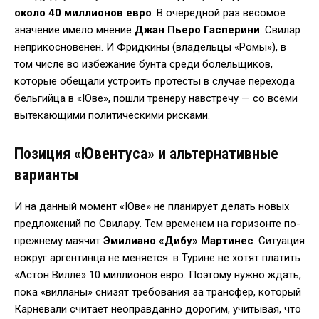
около 40 миллионов евро
. В очередной раз весомое
значение имело мнение
Джан Пьеро Гасперини
: Свилар
неприкосновенен. И Фридкины (владельцы «Ромы»), в
том числе во избежание бунта среди болельщиков,
которые обещали устроить протесты в случае перехода
бельгийца в «Юве», пошли тренеру навстречу — со всеми
вытекающими политическими рисками.
Позиция «Ювентуса» и альтернативные
варианты
И на данный момент «Юве» не планирует делать новых
предложений по Свилару. Тем временем на горизонте по-
прежнему маячит
Эмилиано «Дибу» Мартинес
. Ситуация
вокруг аргентинца не меняется: в Турине не хотят платить
«Астон Вилле» 10 миллионов евро. Поэтому нужно ждать,
пока «вилланы» снизят требования за трансфер, который
Карневали считает неоправданно дорогим, учитывая, что