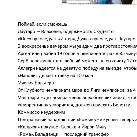
Поймай, если сможешь
Лаутаро — Влахович, одержимость Скудетто
«Юве» преследует «Интер», Душан преследует Лаутаро
В воскресенье вечером мы увидим два противостояния
Аргентинец забил 19 голов в чемпионате: раз в 85 мину
Серб переживает волшебный момент: на его счету 12 гол
Аллегри надеется на девятую победу на выезде, чтоб
«Наполи» делает ставку на 150 млн
Миссия Вальтера
От Клубного чемпионата мира до Лиги чемпионов: за 4 
Маццарри ждет возвращения всех больших звезд, что
«Фиорентина» ускоряется, должен приехать Белотти
Коммиссо неудержим
Центральный нападающий «Ромы» уже куплен, теперь
«Кальяри» покупает Барака и Йирри Мину.
«Рома», Бальданци — последний трансфер