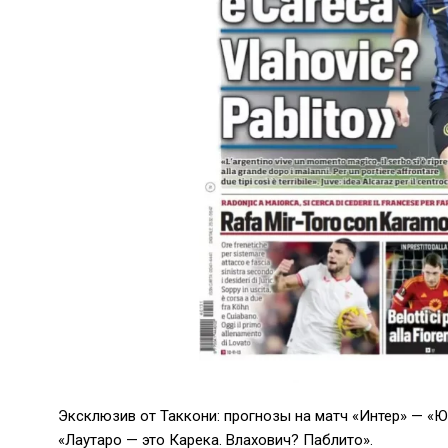
Эксклюзив от Таккони: прогнозы на матч «Интер» — «
«Лаутаро — это Карека. Влахович? Паблито».