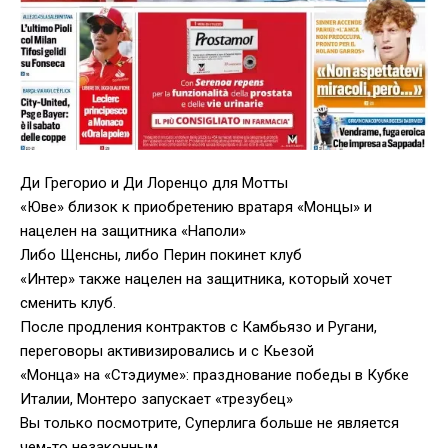
Ди Грегорио и Ди Лоренцо для Мотты
«Юве» близок к приобретению вратаря «Монцы» и
нацелен на защитника «Наполи»
Либо Щенсны, либо Перин покинет клуб
«Интер» также нацелен на защитника, который хочет
сменить клуб.
После продления контрактов с Камбьязо и Ругани,
переговоры активизировались и с Кьезой
«Монца» на «Стэдиуме»: празднование победы в Кубке
Италии, Монтеро запускает «трезубец»
Вы только посмотрите, Суперлига больше не является
чем-то незаконным