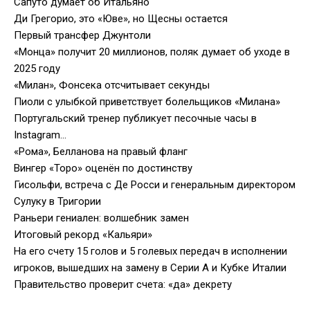
Сапуто думает об Итальяно
Ди Грегорио, это «Юве», но Щесны остается
Первый трансфер Джунтоли
«Монца» получит 20 миллионов, поляк думает об уходе в
2025 году
«Милан», Фонсека отсчитывает секунды
Пиоли с улыбкой приветствует болельщиков «Милана»
Португальский тренер публикует песочные часы в
Instagram…
«Рома», Белланова на правый фланг
Вингер «Торо» оценён по достинству
Гисольфи, встреча с Де Росси и генеральным директором
Сулуку в Тригории
Раньери гениален: волшебник замен
Итоговый рекорд «Кальяри»
На его счету 15 голов и 5 голевых передач в исполнении
игроков, вышедших на замену в Серии А и Кубке Италии
Правительство проверит счета: «да» декрету