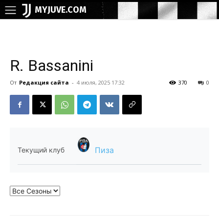
MYJUVE.COM
R. Bassanini
От
Редакция сайта
-
4 июля, 2025 17:32
370
0
Пиза
Текущий клуб