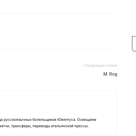
Следующая статья
M. Rog
да русскоязычных болельщиков Ювентуса. Освещаем
 матчи, трансферы, переводы итальянской прессы.