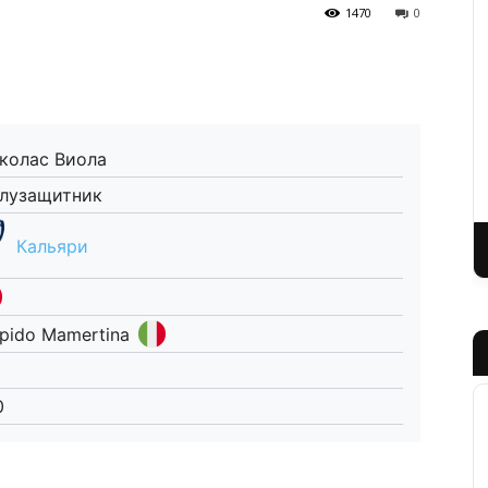
1470
0
колас Виола
лузащитник
Кальяри
pido Mamertina
0