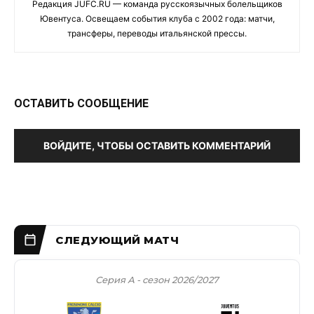
Редакция JUFC.RU — команда русскоязычных болельщиков
Ювентуса. Освещаем события клуба с 2002 года: матчи,
трансферы, переводы итальянской прессы.
ОСТАВИТЬ СООБЩЕНИЕ
ВОЙДИТЕ, ЧТОБЫ ОСТАВИТЬ КОММЕНТАРИЙ
Серия А - сезон 2026/2027