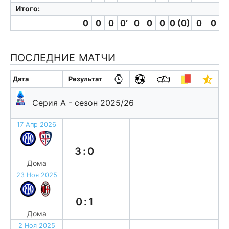
Итого:
0
0
0
0′
0
0
0
0 (0)
0
0
ПОСЛЕДНИЕ МАТЧИ
Дата
Результат
Серия А - сезон 2025/26
17 Апр 2026
в
3:0
Дома
23 Ноя 2025
п
0:1
Дома
2 Ноя 2025