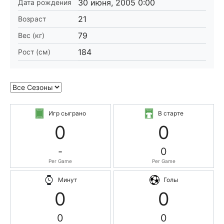
30 июня, 2005 0:00
Дата рождения
21
Возраст
79
Вес (кг)
184
Рост (см)
Игр сыграно
В старте
0
0
-
0
Per Game
Per Game
Минут
Голы
0
0
0
0