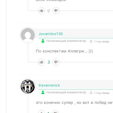
0
Juventino130
Начинающий комментатор
1 год назад
По конспектам Аллегри… )))
3
ihavenonick
Начинающий комментатор
1 год назад
это конечно супер , но вот и побед не