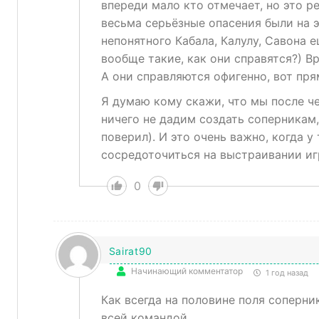
впереди мало кто отмечает, но это р
весьма серьёзные опасения были на э
непонятного Кабала, Калулу, Савона е
вообще такие, как они справятся?) Вр
А они справляются офигенно, вот пря
Я думаю кому скажи, что мы после ч
ничего не дадим создать соперникам,
поверил). И это очень важно, когда у
сосредоточиться на выстраивании иг
0
Sairat90
Начинающий комментатор
1 год назад
Как всегда на половине поля соперни
всей командой