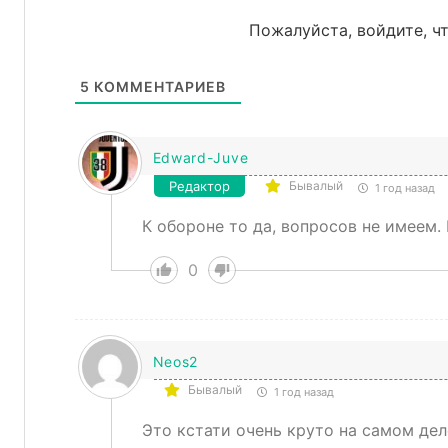
Пожалуйста, войдите, 
5
КОММЕНТАРИЕВ
Edward-Juve
Редактор
Бывалый
1 год назад
К обороне то да, вопросов не имеем.
0
Neos2
Бывалый
1 год назад
Это кстати очень круто на самом де