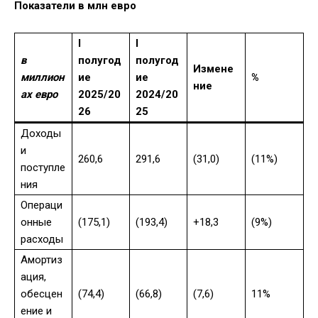
Показатели в млн евро
I
I
в
полугод
полугод
Измене
миллион
ие
ие
%
ние
ах евро
2025/20
2024/20
26
25
Доходы
и
260,6
291,6
(31,0)
(11%)
поступле
ния
Операци
онные
(175,1)
(193,4)
+18,3
(9%)
расходы
Амортиз
ация,
обесцен
(74,4)
(66,8)
(7,6)
11%
ение и