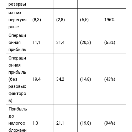
резервы
из них
нерегуля
(8,3)
(2,8)
(5,5)
196%
рные
Операци
онная
11,1
31,4
(20,3)
(65%)
прибыль
Операци
онная
прибыль
(без
19,4
34,2
(14,8)
(43%)
разовых
факторо
в)
Прибыль
до
налогоо
1,3
21,1
(19,8)
(94%)
бложени