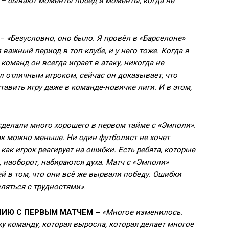
л – бывают моменты побед и моменты, когда не
–
«Безусловно, оно было. Я провёл в «Барселоне»
л важный период в топ-клубе, и у него тоже. Когда я
оманд он всегда играет в атаку, никогда не
ыл отличным игроком, сейчас он доказывает, что
авить игру даже в команде-новичке лиги. И в этом,
делали много хорошего в первом тайме с «Эмполи».
ак можно меньше. Ни один футболист не хочет
как игрок реагирует на ошибки. Есть ребята, которые
е, наоборот, набираются духа. Матч с «Эмполи»
ей в том, что они всё же вырвали победу. Ошибки
вляться с трудностями»
.
ИЮ С ПЕРВЫМ МАТЧЕМ –
«Многое изменилось.
жу команду, которая выросла, которая делает многое