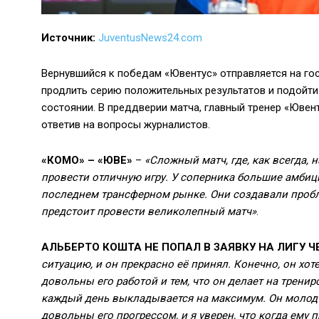
Источник:
JuventusNews24.com
Вернувшийся к победам «Ювентус» отправляется на гос
продлить серию положительных результатов и подойти
состоянии. В преддверии матча, главный тренер «Ювен
ответив на вопросы журналистов.
«КОМО» – «ЮВЕ»
–
«Сложный матч, где, как всегда,
провести отличную игру. У соперника большие амбиции
последнем трансферном рынке. Они создавали пробле
предстоит провести великолепный матч»
.
АЛЬБЕРТО КОШТА НЕ ПОПАЛ В ЗАЯВКУ НА ЛИГУ 
ситуацию, и он прекрасно её принял. Конечно, он хо
довольны его работой и тем, что он делает на трени
каждый день выкладывается на максимум. Он молод
довольны его прогрессом, и я уверен, что когда ему 