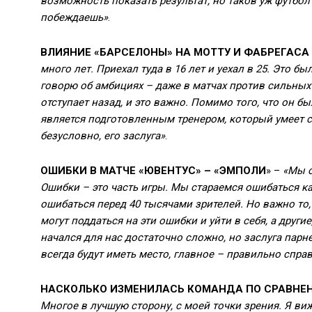
возможность показать результат, но таков уж футбо
побеждаешь»
.
ВЛИЯНИЕ «БАРСЕЛОНЫ» НА МОТТУ И ФАБРЕГАСА
много лет. Приехал туда в 16 лет и уехал в 25. Это бы
говорю об амбициях – даже в матчах против сильных к
отступает назад, и это важно. Помимо того, что он б
является подготовленным тренером, который умеет ст
безусловно, его заслуга»
.
ОШИБКИ В МАТЧЕ «ЮВЕНТУС» – «ЭМПОЛИ
» –
«Мы с
Ошибки – это часть игры. Мы стараемся ошибаться к
ошибаться перед 40 тысячами зрителей. Но важно то, 
могут поддаться на эти ошибки и уйти в себя, а други
начался для нас достаточно сложно, но заслуга парн
всегда будут иметь место, главное – правильно спра
НАСКОЛЬКО ИЗМЕНИЛАСЬ КОМАНДА ПО СРАВНЕН
Многое в лучшую сторону, с моей точки зрения. Я ви