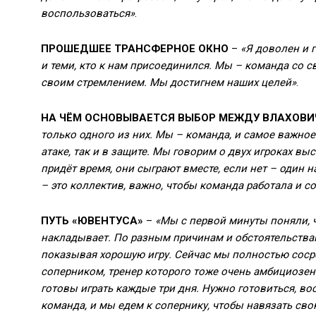
воспользоваться»
.
ПРОШЕДШЕЕ ТРАНСФЕРНОЕ ОКНО
–
«Я доволен и г
и теми, кто к нам присоединился. Мы – команда со 
своим стремлением. Мы достигнем наших целей»
.
НА ЧЁМ ОСНОВЫВАЕТСЯ ВЫБОР МЕЖДУ ВЛАХОВИ
только одного из них. Мы – команда, и самое важное
атаке, так и в защите. Мы говорим о двух игроках вы
придёт время, они сыграют вместе, если нет – один на
– это коллектив, важно, чтобы команда работала и с
ПУТЬ «ЮВЕНТУСА»
–
«Мы с первой минуты поняли, ч
накладывает. По разным причинам и обстоятельствам
показывая хорошую игру. Сейчас мы полностью соср
соперником, тренер которого тоже очень амбициозе
готовы играть каждые три дня. Нужно готовиться, в
команда, и мы едем к сопернику, чтобы навязать сво