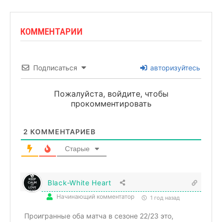
КОММЕНТАРИИ
Подписаться
авторизуйтесь
Пожалуйста, войдите, чтобы
прокомментировать
2
КОММЕНТАРИЕВ
Старые
Black-White Heart
Начинающий комментатор
1 год назад
Проигранные оба матча в сезоне 22/23 это,