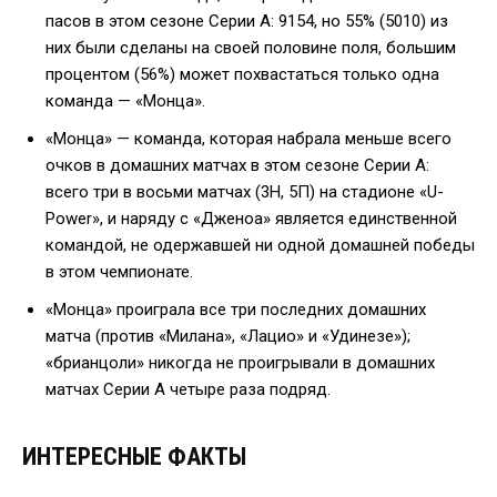
пасов в этом сезоне Серии А: 9154, но 55% (5010) из
них были сделаны на своей половине поля, большим
процентом (56%) может похвастаться только одна
команда — «Монца».
«Монца» — команда, которая набрала меньше всего
очков в домашних матчах в этом сезоне Серии А:
всего три в восьми матчах (3Н, 5П) на стадионе «U-
Power», и наряду с «Дженоа» является единственной
командой, не одержавшей ни одной домашней победы
в этом чемпионате.
«Монца» проиграла все три последних домашних
матча (против «Милана», «Лацио» и «Удинезе»);
«брианцоли» никогда не проигрывали в домашних
матчах Серии А четыре раза подряд.
ИНТЕРЕСНЫЕ ФАКТЫ