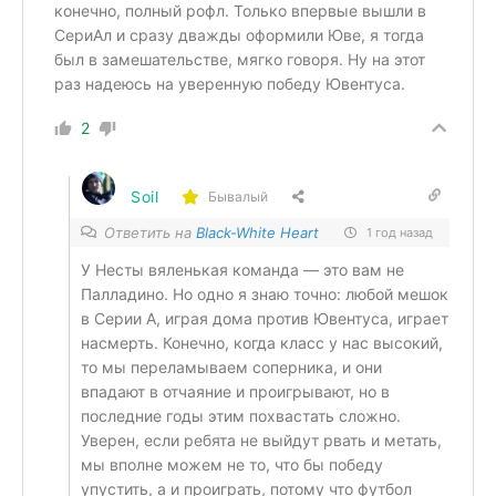
конечно, полный рофл. Только впервые вышли в
СериАл и сразу дважды оформили Юве, я тогда
был в замешательстве, мягко говоря. Ну на этот
раз надеюсь на уверенную победу Ювентуса.
2
Soil
Бывалый
Ответить на
Black-White Heart
1 год назад
У Несты вяленькая команда — это вам не
Палладино. Но одно я знаю точно: любой мешок
в Серии А, играя дома против Ювентуса, играет
насмерть. Конечно, когда класс у нас высокий,
то мы переламываем соперника, и они
впадают в отчаяние и проигрывают, но в
последние годы этим похвастать сложно.
Уверен, если ребята не выйдут рвать и метать,
мы вполне можем не то, что бы победу
упустить, а и проиграть, потому что футбол