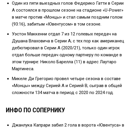
Один из пяти выездных голов Федерико Гатти в Серии
А состоялся в прошлом сезоне на стадионе «U-Power»
в матче против «Монцы» и стал самым поздним голом
(93:16), забитым «Ювентусом» в том сезоне.
Уэстон Маккенни отдал 7 из 12 голевых передач на
Душана Влаховича в Серии А; с тех пор как американец
дебютировал в Серии А (2020/21), только один игрок
отдал больше передач одному партнеру по команде в
этом турнире: Николо Барелла (11) в адрес Лаутаро
Мартинеса.
Микеле Ди Грегорио провел четыре сезона в составе
«Монцы» между Серией А и Серией В, сыграв в общей
сложности 134 матча в период с 2020 по 2024 год.
ИНФО ПО СОПЕРНИКУ
Джанлука Капрари забил 2 гола в ворота «Ювентуса» в