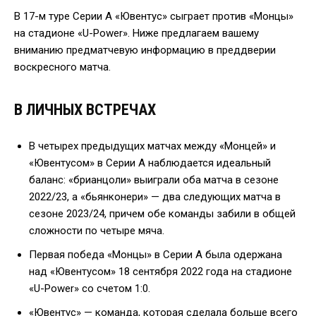
В 17-м туре Серии А «Ювентус» сыграет против «Монцы»
на стадионе «U-Power». Ниже предлагаем вашему
вниманию предматчевую информацию в преддверии
воскресного матча.
В ЛИЧНЫХ ВСТРЕЧАХ
В четырех предыдущих матчах между «Монцей» и
«Ювентусом» в Серии А наблюдается идеальный
баланс: «брианцоли» выиграли оба матча в сезоне
2022/23, а «бьянконери» — два следующих матча в
сезоне 2023/24, причем обе команды забили в общей
сложности по четыре мяча.
Первая победа «Монцы» в Серии А была одержана
над «Ювентусом» 18 сентября 2022 года на стадионе
«U-Power» со счетом 1:0.
«Ювентус» — команда, которая сделала больше всего