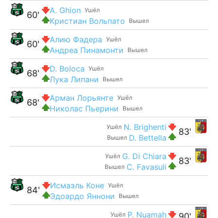
A. Ghion
Ушёл
60'
Кристиан Вольпато
Вышел
Алию Фадера
Ушёл
60'
Андреа Пинамонти
Вышел
D. Boloca
Ушёл
68'
Лука Липани
Вышел
Арман Лорьянте
Ушёл
68'
Николас Пьерини
Вышел
N. Brighenti
Ушёл
83'
D. Bettella
Вышел
G. Di Chiara
Ушёл
83'
C. Favasuli
Вышел
Исмаэль Коне
Ушёл
84'
Эдоардо Яннони
Вышел
P. Nuamah
Ушёл
90'