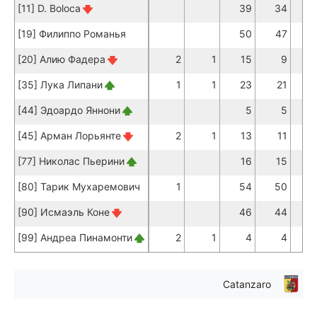
[11] D. Boloca
39
34
[19] Филиппо Романья
50
47
[20] Алию Фадера
2
1
15
9
[35] Лука Липани
1
1
23
21
[44] Эдоардо Яннони
5
5
[45] Арман Лорьянте
2
1
13
11
[77] Николас Пьерини
16
15
[80] Тарик Мухаремович
1
54
50
[90] Исмаэль Коне
46
44
[99] Андреа Пинамонти
2
1
4
4
Catanzaro