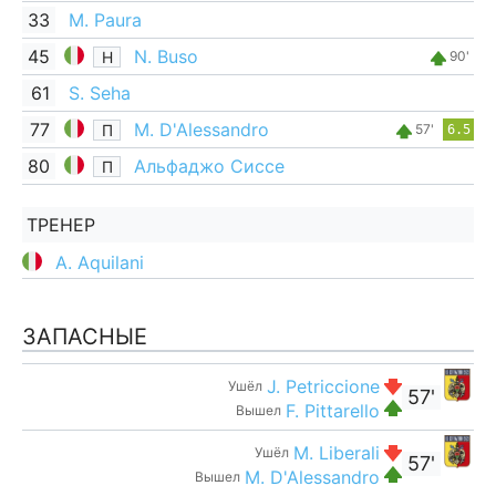
33
M. Paura
45
N. Buso
Н
90'
61
S. Seha
77
M. D'Alessandro
П
57'
6.5
80
Альфаджо Сиссе
П
ТРЕНЕР
A. Aquilani
ЗАПАСНЫЕ
J. Petriccione
Ушёл
57'
F. Pittarello
Вышел
M. Liberali
Ушёл
57'
M. D'Alessandro
Вышел