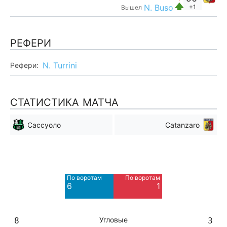
N. Buso
+1
Вышел
РЕФЕРИ
N. Turrini
Рефери:
СТАТИСТИКА МАТЧА
Сассуоло
Catanzaro
Мимо ворот
Мимо ворот
8
4
По воротам
По воротам
Blocked
Blocked
6
1
7
3
Угловые
8
3