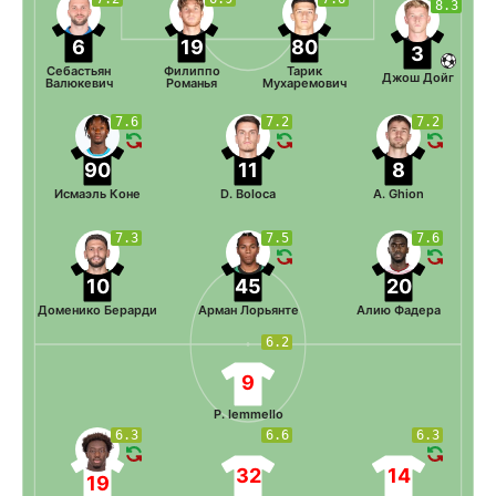
8.3
6
19
80
3
Себастьян
Филиппо
Тарик
Джош Дойг
Валюкевич
Романья
Мухаремович
7.6
7.2
7.2
90
11
8
Исмаэль Коне
D. Boloca
A. Ghion
7.3
7.5
7.6
10
45
20
Доменико Берарди
Арман Лорьянте
Алию Фадера
6.2
9
P. Iemmello
6.3
6.6
6.3
32
14
19