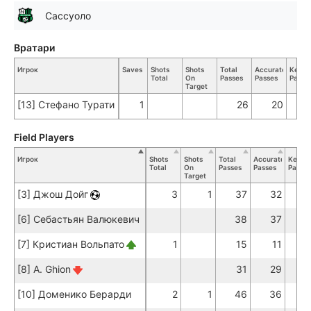
Сассуоло
Вратари
Игрок
Saves
Shots
Shots
Total
Accurate
Key
Total
On
Passes
Passes
Passe
Target
[13] Стефано Турати
1
26
20
Field Players
Игрок
Shots
Shots
Total
Accurate
Key
Total
On
Passes
Passes
Passes
Target
[3] Джош Дойг
3
1
37
32
[6] Себастьян Валюкевич
38
37
[7] Кристиан Вольпато
1
15
11
[8] A. Ghion
31
29
[10] Доменико Берарди
2
1
46
36