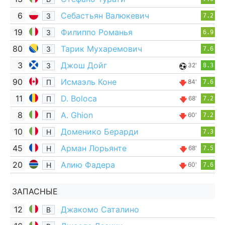
6
Себастьян Валюкевич
З
7.2
19
Филиппо Романья
З
6.9
80
Тарик Мухаремович
З
7.6
3
Джош Дойг
З
32'
8.3
90
Исмаэль Коне
П
84'
7.6
11
D. Boloca
П
68'
7.2
8
A. Ghion
П
60'
7.2
10
Доменико Берарди
Н
7.3
45
Арман Лорьянте
Н
68'
7.5
20
Алию Фадера
Н
60'
7.6
ЗАПАСНЫЕ
12
Джакомо Саталино
В