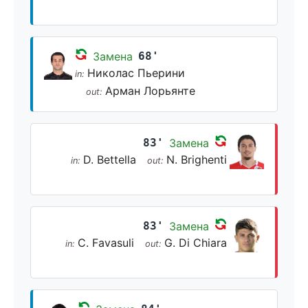
Замена
68'
Николас Пьерини
in:
Арман Лорьянте
out:
83'
Замена
D. Bettella
N. Brighenti
in:
out:
83'
Замена
C. Favasuli
G. Di Chiara
in:
out: