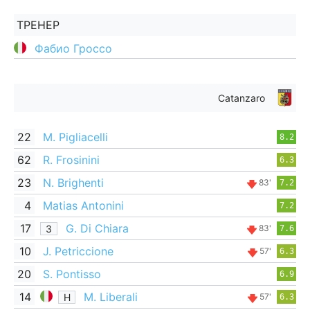
ТРЕНЕР
Фабио Гроссо
Catanzaro
22
M. Pigliacelli
8.2
62
R. Frosinini
6.3
23
N. Brighenti
83'
7.2
4
Matias Antonini
7.2
17
G. Di Chiara
З
83'
7.6
10
J. Petriccione
57'
6.3
20
S. Pontisso
6.9
14
M. Liberali
Н
57'
6.3