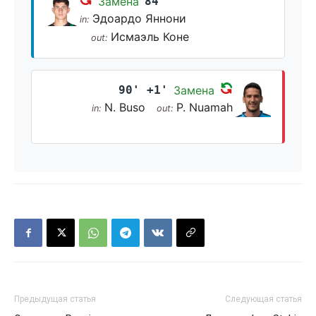
Замена
84'
Эдоардо Яннони
in:
Исмаэль Коне
out:
90' +1'
Замена
N. Buso
P. Nuamah
in:
out:
Предыдущая статья
Следующая статья