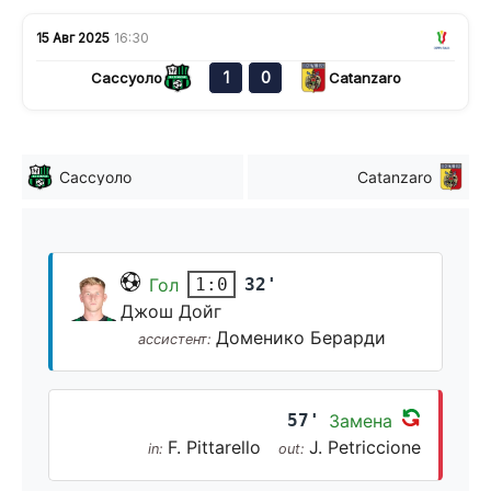
15 Авг 2025
16:30
1
0
Сассуоло
Catanzaro
Сассуоло
Catanzaro
Гол
32'
1:0
Джош Дойг
Доменико Берарди
ассистент:
57'
Замена
F. Pittarello
J. Petriccione
in:
out: