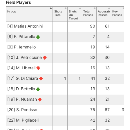
Field Players
Игрок
Shots
Shots
Total
Accurate
Key
Ta
Total
On
Passes
Passes
Passes
To
Target
[4] Matias Antonini
90
81
[8] F. Pittarello
7
4
[9] P. Iemmello
19
14
[10] J. Petriccione
32
30
[14] M. Liberali
16
13
[17] G. Di Chiara
1
1
41
32
[18] D. Bettella
13
13
[19] P. Nuamah
24
21
[20] S. Pontisso
75
67
3
[22] M. Pigliacelli
42
32