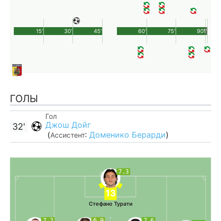
15'
30'
45'
60'
75'
90'
1'
ГОЛЫ
Гол
Джош Дойг
32'
(
:
Доменико Берарди
)
Ассистент
7.3
13
Стефано Турати
7.2
6.9
7.6