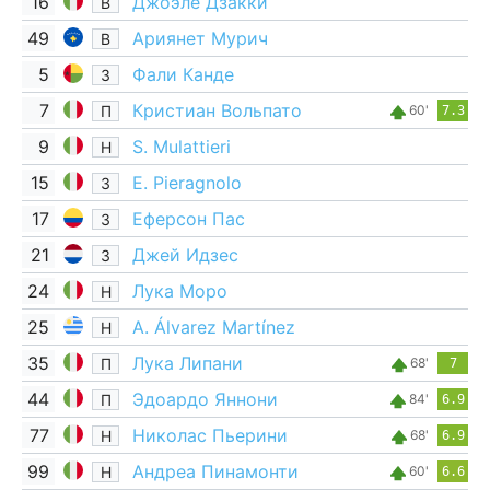
16
Джоэле Дзакки
В
49
Ариянет Мурич
В
5
Фали Канде
З
7
Кристиан Вольпато
П
60'
7.3
9
S. Mulattieri
Н
15
E. Pieragnolo
З
17
Еферсон Пас
З
21
Джей Идзес
З
24
Лука Моро
Н
25
A. Álvarez Martínez
Н
35
Лука Липани
П
68'
7
44
Эдоардо Яннони
П
84'
6.9
77
Николас Пьерини
Н
68'
6.9
99
Андреа Пинамонти
Н
60'
6.6