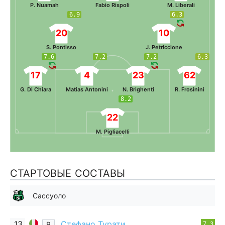
P. Nuamah
Fabio Rispoli
M. Liberali
6.9
6.3
20
10
S. Pontisso
J. Petriccione
7.6
7.2
7.2
6.3
17
4
23
62
G. Di Chiara
Matias Antonini
N. Brighenti
R. Frosinini
8.2
22
M. Pigliacelli
СТАРТОВЫЕ СОСТАВЫ
Сассуоло
13
Стефано Турати
В
7.3