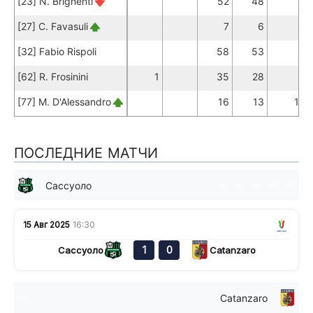
[23] N. Brighenti
52
48
[27] C. Favasuli
7
6
[32] Fabio Rispoli
58
53
[62] R. Frosinini
1
35
28
[77] M. D'Alessandro
16
13
1
ПОСЛЕДНИЕ МАТЧИ
Сассуоло
н
в
п
п
п
15 Авг 2025
16:30
1
0
Сассуоло
Catanzaro
Catanzaro
п