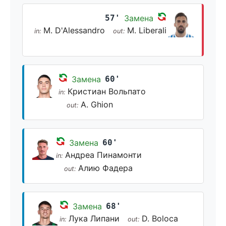
57'
Замена
M. D'Alessandro
M. Liberali
in:
out:
Замена
60'
Кристиан Вольпато
in:
A. Ghion
out:
Замена
60'
Андреа Пинамонти
in:
Алию Фадера
out:
Замена
68'
Лука Липани
D. Boloca
in:
out: