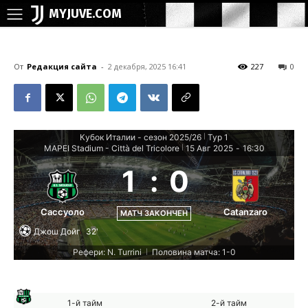
MYJUVE.COM
От
Редакция сайта
-
2 декабря, 2025 16:41
227
0
Кубок Италии - сезон 2025/26
Тур 1
|
MAPEI Stadium - Città del Tricolore
15 Авг 2025
-
16:30
|
1
:
0
Сассуоло
Catanzaro
МАТЧ ЗАКОНЧЕН
Джош Дойг
32'
Рефери: N. Turrini
Половина матча: 1-0
|
1-й тайм
2-й тайм