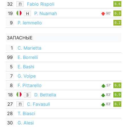
32
Fabio Rispoli
П
6.6
19
P. Nuamah
Н
90'
6.3
9
P. Iemmello
6.2
ЗАПАСНЫЕ
1
C. Marietta
99
E. Borrelli
5
E. Bashi
7
G. Volpe
8
F. Pittarello
57'
6.6
18
D. Bettella
З
83'
6.9
27
C. Favasuli
П
83'
6.7
28
T. Biasci
30
G. Alesi