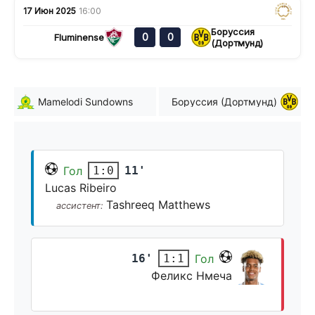
17 Июн 2025
16:00
Боруссия
0
0
Fluminense
(Дортмунд)
Mamelodi Sundowns
Боруссия (Дортмунд)
Гол
11'
1:0
Lucas Ribeiro
Tashreeq Matthews
ассистент:
16'
Гол
1:1
Феликс Нмеча