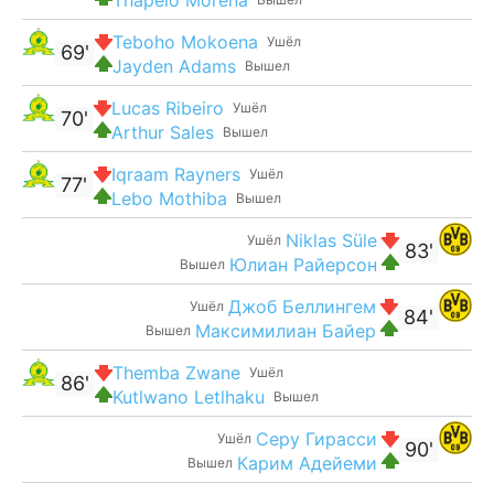
Teboho Mokoena
Ушёл
69'
Jayden Adams
Вышел
Lucas Ribeiro
Ушёл
70'
Arthur Sales
Вышел
Iqraam Rayners
Ушёл
77'
Lebo Mothiba
Вышел
Niklas Süle
Ушёл
83'
Юлиан Райерсон
Вышел
Джоб Беллингем
Ушёл
84'
Максимилиан Байер
Вышел
Themba Zwane
Ушёл
86'
Kutlwano Letlhaku
Вышел
Серу Гирасси
Ушёл
90'
Карим Адейеми
Вышел