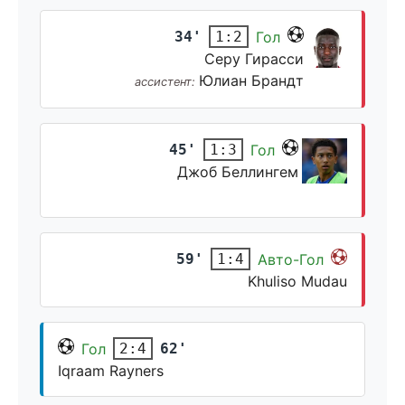
34'
Гол
1:2
Серу Гирасси
Юлиан Брандт
ассистент:
45'
Гол
1:3
Джоб Беллингем
59'
Авто-Гол
1:4
Khuliso Mudau
Гол
62'
2:4
Iqraam Rayners