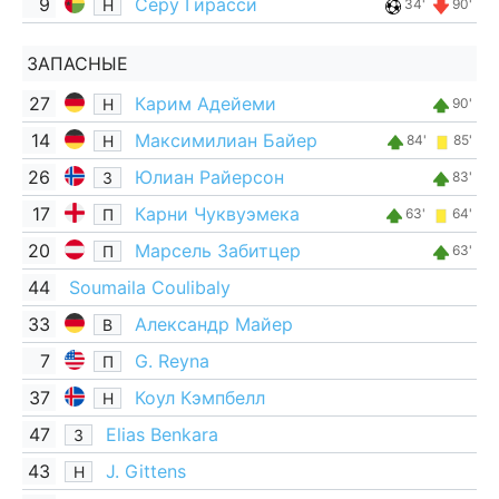
9
Серу Гирасси
Н
34'
90'
ЗАПАСНЫЕ
27
Карим Адейеми
Н
90'
14
Максимилиан Байер
Н
84'
85'
26
Юлиан Райерсон
З
83'
17
Карни Чуквуэмека
П
63'
64'
20
Марсель Забитцер
П
63'
44
Soumaila Coulibaly
33
Александр Майер
В
7
G. Reyna
П
37
Коул Кэмпбелл
Н
47
Elias Benkara
З
43
J. Gittens
Н