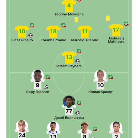
4
Teboho Mokoena
17
10
18
11
Tashreeq
Lucas Ribeiro
Themba Zwane
Marcelo Allende
Matthews
13
Iqraam Rayners
9
10
Серу Гирасси
Юлиан Брандт
77
Джоб Беллингем
24
13
8
2