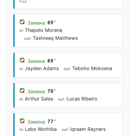
Foul
Замена
69'
Thapelo Morena
in:
Tashreeq Matthews
out:
Замена
69'
Jayden Adams
Teboho Mokoena
in:
out:
Замена
70'
Arthur Sales
Lucas Ribeiro
in:
out:
Замена
77'
Lebo Mothiba
Iqraam Rayners
in:
out: