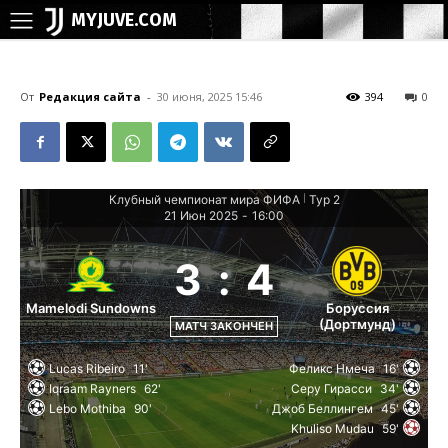
MYJUVE.COM
От
Редакция сайта
-
30 июня, 2025 15:46
394
0
Клубный чемпионат мира ФИФА
Тур 2
|
21 Июн 2025
-
16:00
3
:
4
Mamelodi Sundowns
Боруссия
(Дортмунд)
МАТЧ ЗАКОНЧЕН
Lucas Ribeiro
11'
Феликс Нмеча
16'
Iqraam Rayners
62'
Серу Гирасси
34'
Lebo Mothiba
90'
Джоб Беллингем
45'
Khuliso Mudau
59'