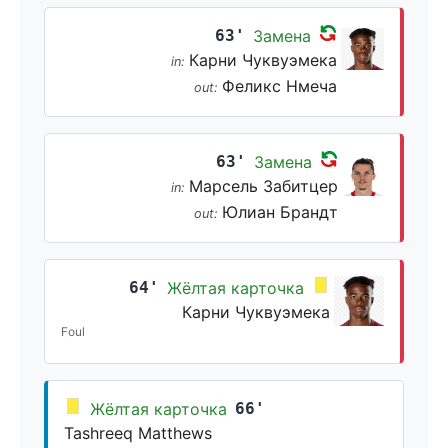
63'
Замена
Карни Чуквуэмека
in:
Феликс Нмеча
out:
63'
Замена
Марсель Забитцер
in:
Юлиан Брандт
out:
64'
Жёлтая карточка
Карни Чуквуэмека
Foul
Жёлтая карточка
66'
Tashreeq Matthews