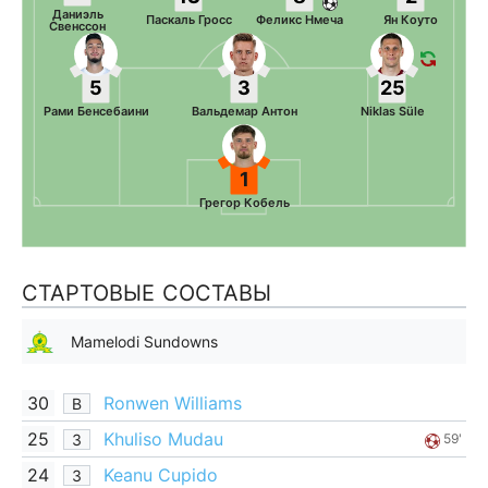
Даниэль
Паскаль Гросс
Феликс Нмеча
Ян Коуто
Свенссон
5
3
25
Рами Бенсебаини
Вальдемар Антон
Niklas Süle
1
Грегор Кобель
СТАРТОВЫЕ СОСТАВЫ
Mamelodi Sundowns
30
Ronwen Williams
В
25
Khuliso Mudau
З
59'
24
Keanu Cupido
З