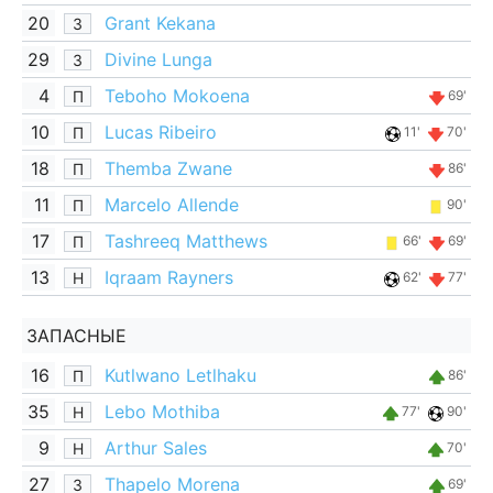
20
Grant Kekana
З
29
Divine Lunga
З
4
Teboho Mokoena
П
69'
10
Lucas Ribeiro
П
11'
70'
18
Themba Zwane
П
86'
11
Marcelo Allende
П
90'
17
Tashreeq Matthews
П
66'
69'
13
Iqraam Rayners
Н
62'
77'
ЗАПАСНЫЕ
16
Kutlwano Letlhaku
П
86'
35
Lebo Mothiba
Н
77'
90'
9
Arthur Sales
Н
70'
27
Thapelo Morena
З
69'