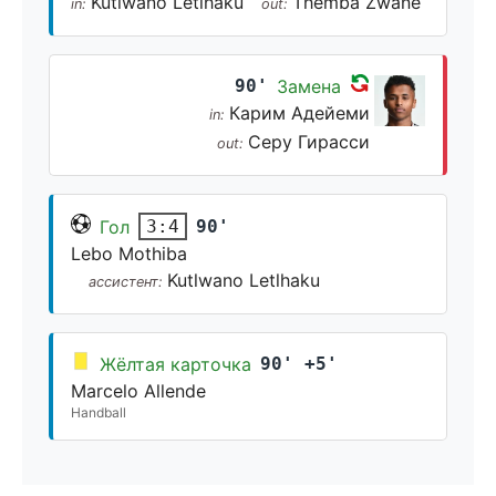
Kutlwano Letlhaku
Themba Zwane
in:
out:
90'
Замена
Карим Адейеми
in:
Серу Гирасси
out:
Гол
90'
3:4
Lebo Mothiba
Kutlwano Letlhaku
ассистент:
Жёлтая карточка
90' +5'
Marcelo Allende
Handball