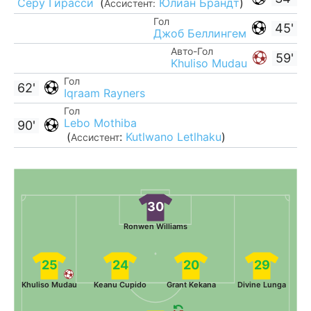
Серу Гирасси
(
Юлиан Брандт
)
Ассистент:
Гол
45'
Джоб Беллингем
Авто-Гол
59'
Khuliso Mudau
Гол
62'
Iqraam Rayners
Гол
Lebo Mothiba
90'
(
:
Kutlwano Letlhaku
)
Ассистент
30
Ronwen Williams
25
24
20
29
Khuliso Mudau
Keanu Cupido
Grant Kekana
Divine Lunga