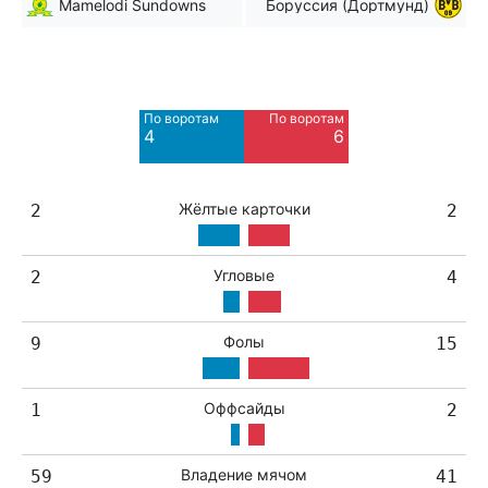
Mamelodi Sundowns
Боруссия (Дортмунд)
Мимо ворот
Мимо ворот
12
2
По воротам
По воротам
4
6
Жёлтые карточки
2
2
Угловые
2
4
Фолы
9
15
Оффсайды
1
2
Владение мячом
59
41