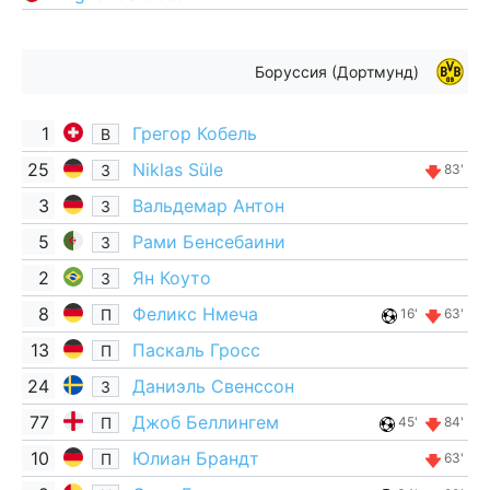
Боруссия (Дортмунд)
1
Грегор Кобель
В
25
Niklas Süle
З
83'
3
Вальдемар Антон
З
5
Рами Бенсебаини
З
2
Ян Коуто
З
8
Феликс Нмеча
П
16'
63'
13
Паскаль Гросс
П
24
Даниэль Свенссон
З
77
Джоб Беллингем
П
45'
84'
10
Юлиан Брандт
П
63'