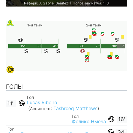
Рефери: J. Gabriel Benitez
Половина матча: 1-3
|
1-й тайм
2-й тайм
15'
30'
45'
60'
75'
90'
7'
ГОЛЫ
Гол
Lucas Ribeiro
11'
(
:
Tashreeq Matthews
)
Ассистент
Гол
16'
Феликс Нмеча
Гол
34'