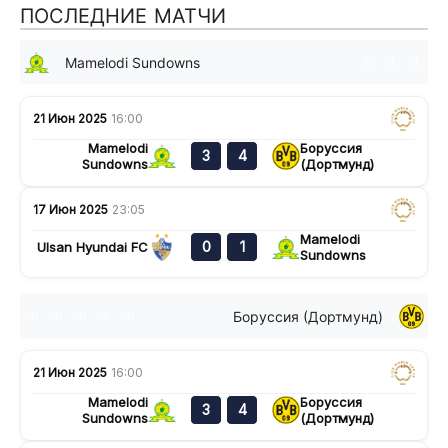
ПОСЛЕДНИЕ МАТЧИ
Mamelodi Sundowns
в
п
н
21 Июн 2025
16:00
Mamelodi
Боруссия
3
4
Sundowns
(Дортмунд)
17 Июн 2025
23:05
Mamelodi
0
1
Ulsan Hyundai FC
Sundowns
Боруссия (Дортмунд)
н
п
п
в
п
21 Июн 2025
16:00
Mamelodi
Боруссия
3
4
Sundowns
(Дортмунд)