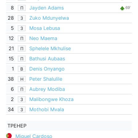
8
Jayden Adams
П
69'
28
Zuko Mdunyelwa
З
5
Mosa Lebusa
З
12
Neo Maema
П
21
Sphelele Mkhulise
П
15
Bathusi Aubaas
П
1
Denis Onyango
В
38
Peter Shalulile
Н
6
Aubrey Modiba
П
2
Malibongwe Khoza
З
34
Mothobi Mvala
З
ТРЕНЕР
Miguel Cardoso