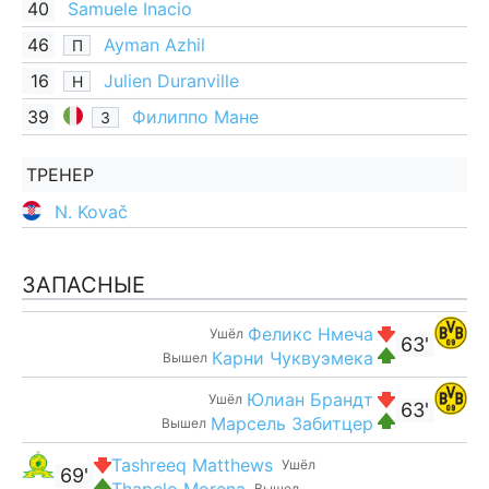
40
Samuele Inacio
46
Ayman Azhil
П
16
Julien Duranville
Н
39
Филиппо Мане
З
ТРЕНЕР
N. Kovač
ЗАПАСНЫЕ
Феликс Нмеча
Ушёл
63'
Карни Чуквуэмека
Вышел
Юлиан Брандт
Ушёл
63'
Марсель Забитцер
Вышел
Tashreeq Matthews
Ушёл
69'
Thapelo Morena
Вышел