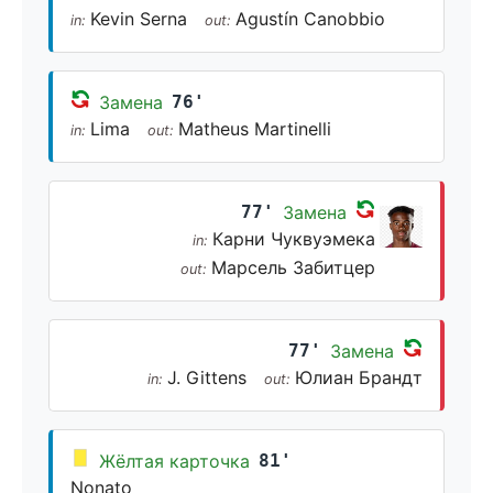
Kevin Serna
Agustín Canobbio
in:
out:
Замена
76'
Lima
Matheus Martinelli
in:
out:
77'
Замена
Карни Чуквуэмека
in:
Марсель Забитцер
out:
77'
Замена
J. Gittens
Юлиан Брандт
in:
out:
Жёлтая карточка
81'
Nonato