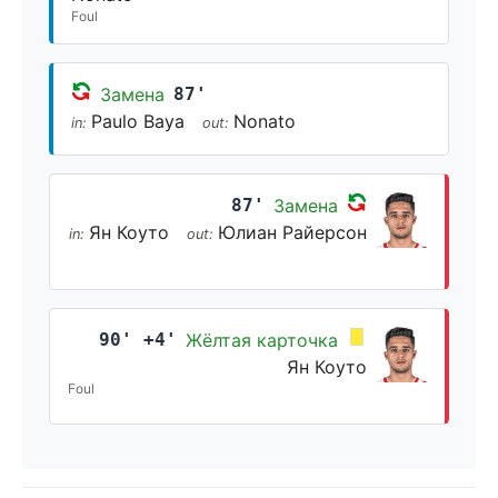
Foul
Замена
87'
Paulo Baya
Nonato
in:
out:
87'
Замена
Ян Коуто
Юлиан Райерсон
in:
out:
90' +4'
Жёлтая карточка
Ян Коуто
Foul