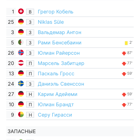
1
Грегор Кобель
В
25
Niklas Süle
З
3
Вальдемар Антон
З
5
Рами Бенсебаини
З
2'
26
Юлиан Райерсон
З
87'
20
Марсель Забитцер
П
77'
13
Паскаль Гросс
П
59'
24
Даниэль Свенссон
З
27
Карим Адейеми
Н
59'
10
Юлиан Брандт
П
77'
9
Серу Гирасси
Н
ЗАПАСНЫЕ