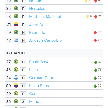
16
Nonato
П
81'
87'
35
Hércules
П
8
Matheus Martinelli
П
9'
76'
21
Jhon Arias
П
9
Everaldo
Н
70'
17
Agustín Canobbio
Н
70'
ЗАПАСНЫЕ
77
Paulo Baya
Н
87'
45
Lima
П
76'
14
Germán Cano
Н
70'
90
Kevin Serna
Н
70'
10
Ganso
П
26
Manoel
З