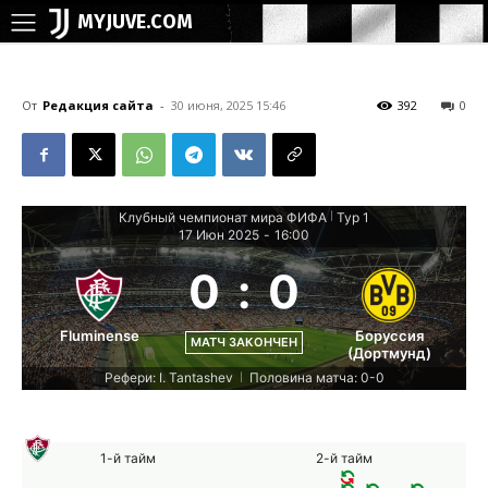
MYJUVE.COM
От
Редакция сайта
-
30 июня, 2025 15:46
392
0
Клубный чемпионат мира ФИФА
Тур 1
|
17 Июн 2025
-
16:00
0
:
0
Fluminense
Боруссия
МАТЧ ЗАКОНЧЕН
(Дортмунд)
Рефери: I. Tantashev
Половина матча: 0-0
|
1-й тайм
2-й тайм