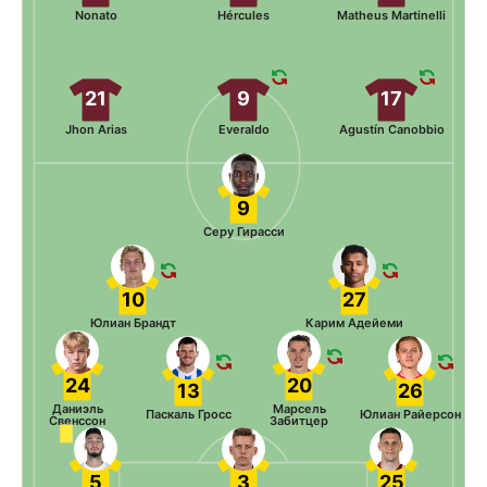
Nonato
Hércules
Matheus Martinelli
21
9
17
Jhon Arias
Everaldo
Agustín Canobbio
9
Серу Гирасси
10
27
Юлиан Брандт
Карим Адейеми
24
20
13
26
Даниэль
Марсель
Паскаль Гросс
Юлиан Райерсон
Свенссон
Забитцер
5
3
25