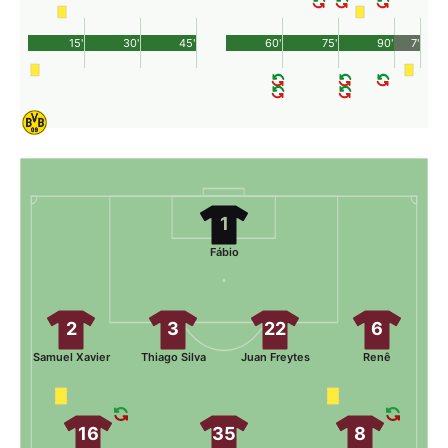
15'
30'
45'
60'
75'
90'
7'
1
Fábio
2
3
22
6
Samuel Xavier
Thiago Silva
Juan Freytes
Renê
16
35
8