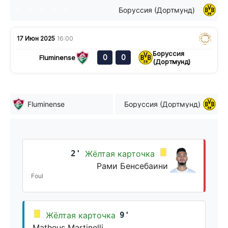
Боруссия (Дортмунд)
н
п
п
в
п
17 Июн 2025
16:00
Боруссия
0
0
Fluminense
(Дортмунд)
Fluminense
Боруссия (Дортмунд)
2'
Жёлтая карточка
Рами Бенсебаини
Foul
Жёлтая карточка
9'
Matheus Martinelli