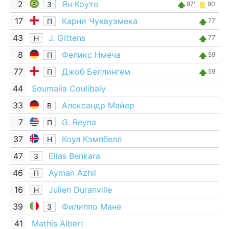
2
Ян Коуто
З
87'
90'
17
Карни Чуквуэмека
П
77'
43
J. Gittens
Н
77'
8
Феликс Нмеча
П
59'
77
Джоб Беллингем
П
59'
44
Soumaila Coulibaly
33
Александр Майер
В
7
G. Reyna
П
37
Коул Кэмпбелл
Н
47
Elias Benkara
З
46
Ayman Azhil
П
16
Julien Duranville
Н
39
Филиппо Мане
З
41
Mathis Albert