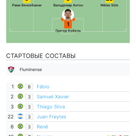
Рами Бенсебаини
Вальдемар Антон
Niklas Süle
1
Грегор Кобель
СТАРТОВЫЕ СОСТАВЫ
Fluminense
1
Fábio
В
2
Samuel Xavier
З
3
Thiago Silva
З
22
Juan Freytes
З
6
Renê
З