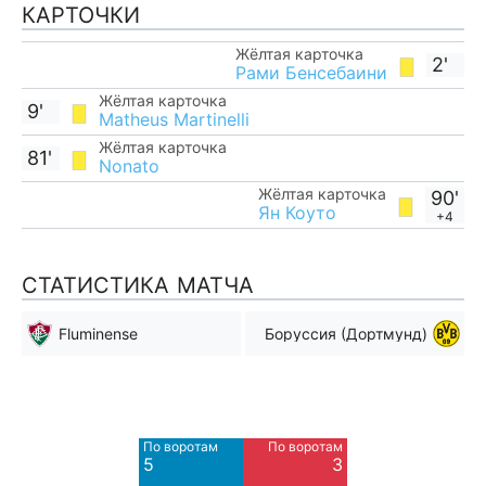
КАРТОЧКИ
Жёлтая карточка
2'
Рами Бенсебаини
Жёлтая карточка
9'
Matheus Martinelli
Жёлтая карточка
81'
Nonato
Жёлтая карточка
90'
Ян Коуто
+4
СТАТИСТИКА МАТЧА
Fluminense
Боруссия (Дортмунд)
Мимо ворот
Мимо ворот
9
4
По воротам
По воротам
5
3