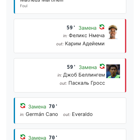
Foul
59'
Замена
Феликс Нмеча
in:
Карим Адейеми
out:
59'
Замена
Джоб Беллингем
in:
Паскаль Гросс
out:
Замена
70'
Germán Cano
Everaldo
in:
out:
Замена
70'