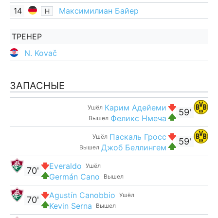
14
Максимилиан Байер
Н
ТРЕНЕР
N. Kovač
ЗАПАСНЫЕ
Карим Адейеми
Ушёл
59'
Феликс Нмеча
Вышел
Паскаль Гросс
Ушёл
59'
Джоб Беллингем
Вышел
Everaldo
Ушёл
70'
Germán Cano
Вышел
Agustín Canobbio
Ушёл
70'
Kevin Serna
Вышел