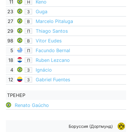
11
Keno
Н
23
Guga
З
27
Marcelo Pitaluga
В
29
Thiago Santos
П
98
Vitor Eudes
В
5
Facundo Bernal
П
18
Ruben Lezcano
П
4
Ignácio
З
12
Gabriel Fuentes
З
ТРЕНЕР
Renato Gaúcho
Боруссия (Дортмунд)