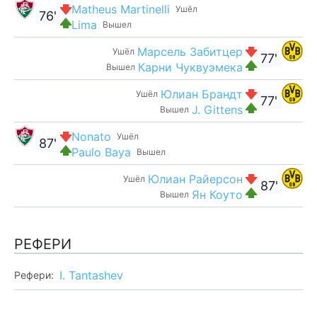
Matheus Martinelli
Ушёл
76'
Lima
Вышел
Марсель Забитцер
Ушёл
77'
Карни Чуквуэмека
Вышел
Юлиан Брандт
Ушёл
77'
J. Gittens
Вышел
Nonato
Ушёл
87'
Paulo Baya
Вышел
Юлиан Райерсон
Ушёл
87'
Ян Коуто
Вышел
РЕФЕРИ
I. Tantashev
Рефери: