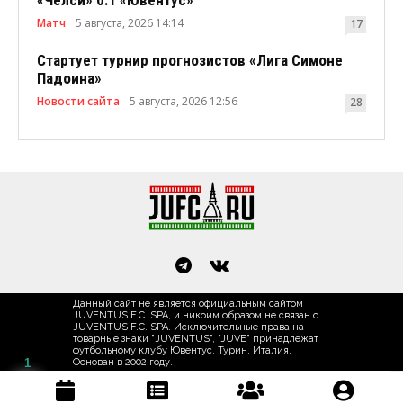
Матч
5 августа, 2026 14:14
17
Стартует турнир прогнозистов «Лига Симоне
Падоина»
Новости сайта
5 августа, 2026 12:56
28
Данный сайт не является официальным сайтом
JUVENTUS F.C. SPA, и никоим образом не связан с
JUVENTUS F.C. SPA. Исключительные права на
товарные знаки "JUVENTUS", "JUVE" принадлежат
футбольному клубу Ювентус, Турин, Италия.
1
Основан в 2002 году.