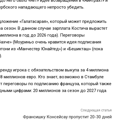
до него было «нет» идее возвращения в «Айнтрахт» и
ербского нападающего непросто убедить.
дложение «Галатасарая», который может предложить
за сезон. В данном случае зарплата Костича вырастет
 миллиона в год до 2026 года). Переговоры
ахче» (Моуриньо очень нравится идея подписания
нтони из «Манчестер Юнайтед») и «Бешикташ» (пока
.
аренду игрока с обязательством выкупа за 4 миллиона
 8 миллионов евро. Кто знает, возможно в Стамбуле
дёт переговоры по подписанию француза, который также
дными цифрами: 20 миллионов за сезон до 2027 года.
Следующая статья
Франсишку Консейсау пропустит 20-30 дней