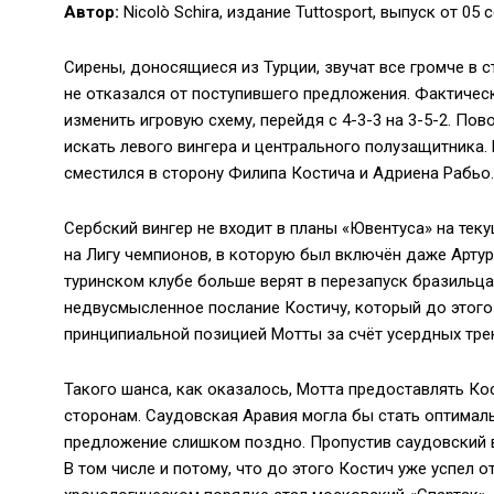
Автор:
Nicolò Schira, издание Tuttosport, выпуск от 05 
Сирены, доносящиеся из Турции, звучат все громче в 
не отказался от поступившего предложения. Фактическ
изменить игровую схему, перейдя с 4-3-3 на 3-5-2. По
искать левого вингера и центрального полузащитника.
сместился в сторону Филипа Костича и Адриена Рабьо.
Сербский вингер не входит в планы «Ювентуса» на теку
на Лигу чемпионов, в которую был включён даже Артур
туринском клубе больше верят в перезапуск бразильца
недвусмысленное послание Костичу, который до этого 
принципиальной позицией Мотты за счёт усердных тре
Такого шанса, как оказалось, Мотта предоставлять Ко
сторонам. Саудовская Аравия могла бы стать оптимал
предложение слишком поздно. Пропустив саудовский ва
В том числе и потому, что до этого Костич уже успел