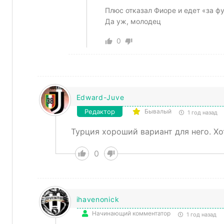
Плюс отказал Фиоре и едет «за ф
Да уж, молодец
0
Edward-Juve
Редактор
Бывалый
1 год назад
Турция хороший вариант для него. Хо
0
ihavenonick
Начинающий комментатор
1 год назад