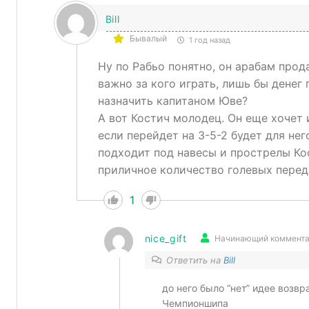
Bill
Бывалый
1 год назад
Ну по Рабьо понятно, он арабам прода
важно за кого играть, лишь бы денег
назначить капитаном Юве?
А вот Костич молодец. Он еще хочет 
если перейдет на 3-5-2 будет для н
подходит под навесы и прострелы Ко
приличное количество голевых перед
1
nice_gift
Начинающий коммента
Ответить на
Bill
до него было “нет” идее возвр
Чемпионшипа