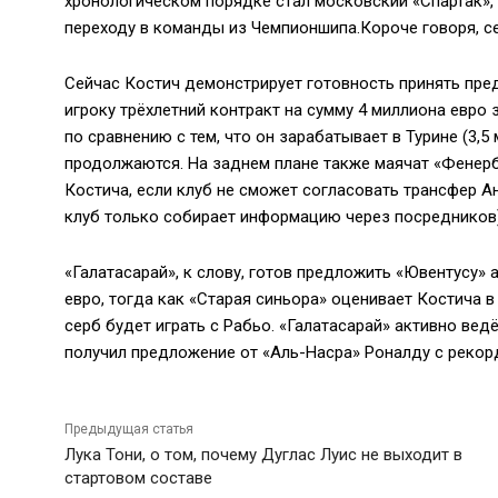
хронологическом порядке стал московский «Спартак», 
переходу в команды из Чемпионшипа.Короче говоря, с
Сейчас Костич демонстрирует готовность принять пре
игроку трёхлетний контракт на сумму 4 миллиона евро 
по сравнению с тем, что он зарабатывает в Турине (3,5
продолжаются. На заднем плане также маячат «Фенерб
Костича, если клуб не сможет согласовать трансфер А
клуб только собирает информацию через посредников)
«Галатасарай», к слову, готов предложить «Ювентусу» 
евро, тогда как «Старая синьора» оценивает Костича в
серб будет играть с Рабьо. «Галатасарай» активно ве
получил предложение от «Аль-Насра» Роналду с рекор
Предыдущая статья
Лука Тони, о том, почему Дуглас Луис не выходит в
стартовом составе