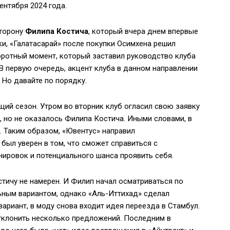
сентября 2024 года.
сторону
Филипа Костича
, который вчера днем ​​впервые
и, «Галатасарай» после покупки Осимхена решил
воротный момент, который заставил руководство клуба
 В первую очередь, акцент клуба в данном направлении
 Но давайте по порядку.
щий сезон. Утром во вторник клуб огласил свою заявку
, но не оказалось Филипа Костича. Иными словами, в
. Таким образом, «Ювентус» направил
был уверен в том, что сможет справиться с
нировок и потенциального шанса проявить себя.
стичу не намерен. И Филип начал осматриваться по
ьным вариантом, однако «Аль-Иттихад» сделал
риант, в моду снова входит идея переезда в Стамбул.
 отклонить несколько предложений. Последним в