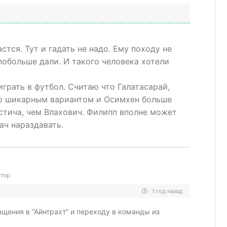
стся. Тут и гадать не надо. Ему походу не
 побольше дали. И такого человека хотели
играть в футбол. Считаю что Галатасарай,
его шикарным вариантом и Осимхен больше
стича, чем Влахович. Филипп вполне может
ач нараздавать.
тор
1 год назад
ащения в “Айнтрахт” и переходу в команды из