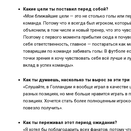
Какие цели ты поставил перед собой?
«Мои ближайшие цели — это не столько голы или пер
команда. Потому что я всегда был игроком, который
объяснили, в том числе и новый тренер, что это чувс
Поэтому с первого момента прибытия сюда я почувст
себя ответственность, главное — постараться как 
товарищам по команде забивать голы. В футболе ест
точки зрения я хочу чувствовать себя всё лучше и л
вклад в успех команды».
Как ты думаешь, насколько ты вырос за эти три
«Слушайте, в Голландии я вообще играл в качестве ц
разных позициях, но мне больше нравится играть в п
позициях. Хочется стать более полноценным игроком
повезло получить».
Как ты переживал этот период ожидания?
«Я хотел бы поблагодарить всех фанатов, потому ч