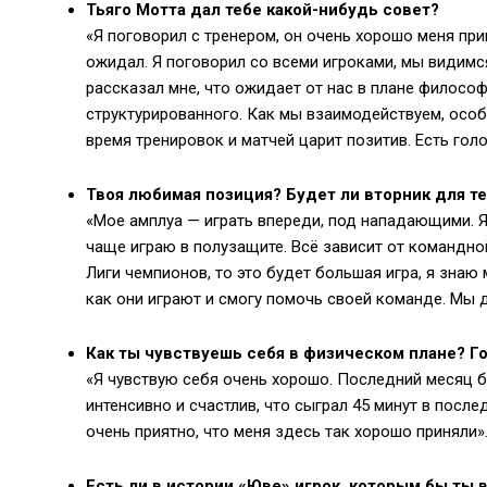
Тьяго Мотта дал тебе какой-нибудь совет?
«Я поговорил с тренером, он очень хорошо меня прин
ожидал. Я поговорил со всеми игроками, мы видим
рассказал мне, что ожидает от нас в плане философи
структурированного. Как мы взаимодействуем, особе
время тренировок и матчей царит позитив. Есть голо
Твоя любимая позиция? Будет ли вторник для т
«Мое амплуа — играть впереди, под нападающими. Я 
чаще играю в полузащите. Всё зависит от командной
Лиги чемпионов, то это будет большая игра, я знаю 
как они играют и смогу помочь своей команде. Мы 
Как ты чувствуешь себя в физическом плане? Го
«Я чувствую себя очень хорошо. Последний месяц б
интенсивно и счастлив, что сыграл 45 минут в после
очень приятно, что меня здесь так хорошо приняли»
Есть ли в истории «Юве» игрок, которым бы ты