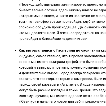
«Переход действительно занял какое-то время, но я
бывает весьма сложен, здесь никому ничего не гара
которых мы не знаем, и никто из нас точно не знает
том, что трансфер всё же произойдёт, клуб активн
спокойно обсудить происходящее. Да, бывают и спад
что мы достигли цели. Я очень сосредоточен на наши
произойдет в ближайшие недели и игры».
Как вы расстались с Гасперини по окончании ка
«Я думаю, самое главное, что я провёл замечательн
сезоне мы вместе выиграли трофей, это были особые
который я выиграл, и поэтому, помимо команды, коне
Я действительно вырос. Город всегда прекрасно отн
сказать, что три года, которые я там провел, были
период своей карьеры в «Аталанте». В ходе карьеры 
могут быть разные взгляды и точки зрения, это вед
многому научился, мы вместе сделали нечто особенн
«Ювентус» и начал это новое для себя приключение»