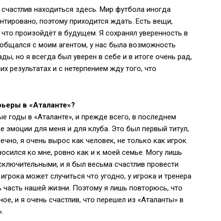
 счастлив находиться здесь. Мир футбола иногда
нтировано, поэтому приходится ждать. Есть вещи,
, что произойдёт в будущем. Я сохранял уверенность в
о общался с моим агентом, у нас была возможность
ы, но я всегда был уверен в себе и в итоге очень рад,
х результатах и с нетерпением жду того, что
рьеры в «Аталанте»?
ые годы в «Аталанте», и прежде всего, в последнем
 эмоции для меня и для клуба. Это был первый титул,
чно, я очень вырос как человек, не только как игрок.
осился ко мне, ровно как и к моей семье. Могу лишь
 исключительными, и я был весьма счастлив провести
игрока может случиться что угодно, у игрока и тренера
ь часть нашей жизни. Поэтому я лишь повторюсь, что
ое, и я очень счастлив, что перешел из «Аталанты» в
.