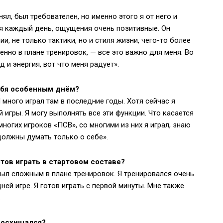
ял, был требователен, но именно этого я от него и
ся каждый день, ощущения очень позитивные. Он
и, не только тактики, но и стиля жизни, чего-то более
нно в плане тренировок, — все это важно для меня. Во
д и энергия, вот что меня радует».
ебя особенным днём?
много играл там в последние годы. Хотя сейчас я
 игры. Я могу выполнять все эти функции. Что касается
многих игроков «ПСВ», со многими из них я играл, знаю
должны думать только о себе».
тов играть в стартовом составе?
ыл сложным в плане тренировок. Я тренировался очень
дней игре. Я готов играть с первой минуты. Мне также
.
 восхищался?