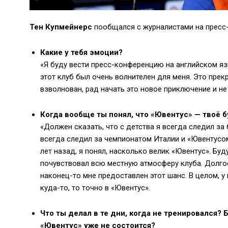
Тен Купмейнерс
пообщался с журналистами на пресс-
Какие у тебя эмоции?
«Я буду вести пресс-конференцию на английском яз
этот клуб был очень волнителен для меня. Это прекр
взволнован, рад начать это новое приключение и не
Когда вообще ты понял, что «Ювентус» — твоё 
«Должен сказать, что с детства я всегда следил за
всегда следил за чемпионатом Италии и «Ювентусом
лет назад, я понял, насколько велик «Ювентус». Буд
почувствовал всю местную атмосферу клуба. Долгое 
наконец-то мне предоставлен этот шанс. В целом, у 
куда-то, то точно в «Ювентус».
Что ты делал в те дни, когда не тренировался? 
«Ювентус» уже не состоится?