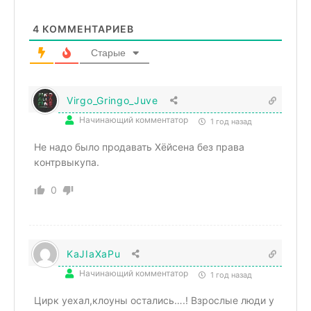
4
КОММЕНТАРИЕВ
Старые
Virgo_Gringo_Juve
Начинающий комментатор
1 год назад
Не надо было продавать Хёйсена без права
контрвыкупа.
0
KaJIaXaPu
Начинающий комментатор
1 год назад
Цирк уехал,клоуны остались….! Взрослые люди у