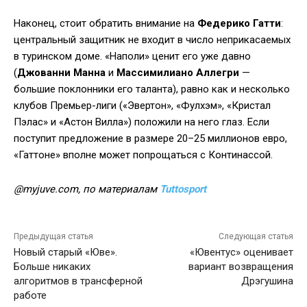
Наконец, стоит обратить внимание на
Федерико Гатти
:
центральный защитник не входит в число неприкасаемых
в туринском доме. «Наполи» ценит его уже давно
(
Джованни Манна
и
Массимилиано Аллегри
—
большие поклонники его таланта), равно как и несколько
клубов Премьер-лиги («Эвертон», «Фулхэм», «Кристал
Пэлас» и «Астон Вилла») положили на него глаз. Если
поступит предложение в размере 20–25 миллионов евро,
«Гаттоне» вполне может попрощаться с Континассой.
@myjuve.com, по материалам
Tuttosport
Предыдущая статья
Следующая статья
Новый старый «Юве».
«Ювентус» оценивает
Больше никаких
вариант возвращения
алгоритмов в трансферной
Дрэгушина
работе