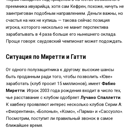
преемника ивуарийца, хотя сам Кефрен, похоже, ничуть не
заинтригован подобным направлением. Деньги важны, но
счастья на них не купишь — такова сейчас позиция
игрока, которого нисколько не манит перспектива
зарабатывать в 4 раза больше его нынешнего оклада.
Проще говоря: саудовский чемпионат может подождать.
Ситуация по Миретти и Гатти
От одного полузащитника к другому: высокие шансы
быть проданным ради того, чтобы позволить «Юве»
заработать (клуб просит 15 миллионов), имеет
Фабио
Миретти
. Игрок 2003 года рождения входит в число тех,
чье расставание с клубом одобряет
Лучано Спаллетти
.
К хавбеку проявляют интерес несколько клубов Серии А:
«Фиорентина», «Болонья», «Комо», «Парма» и «Сассуоло».
Посмотрим, поступит ли правильный звонок в самое
ближайшее время.