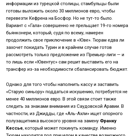
информации из турецкой столицы, стамбульцы были
готовы выложить около 30 миллионов евро, чтобы
перевезти Кефрена на Босфор. Но не тут-то было.
Вариант с «Гала» совершенно не прельщает 19-го номера
бьянконери, который, судя по всему, намерен
продолжить свое приключение в «Юве». Тюрам едва ли
захочет покидать Турин и в крайнем случае готов
рассмотреть только предложение из Премьер-лиги — и
то лишь если «Ювентус» сам решит выставить его на
трансфер из-за необходимости сбалансировать бюджет.
Однако для того чтобы наполнить кассу и заставить
«Старую синьору» поддаться искушению, потребуется не
менее 40 миллионов евро. В этой связи стоит также
следить за знаками внимания из Саудовской Аравии. В
частности, из Джидды, где «Аль-Ахли» ищет опорного
полузащитника высокого уровня на замену
Франку
Кессье
, который может покинуть команду. Именно
Тюрам находится под прицелом в качестве возможного