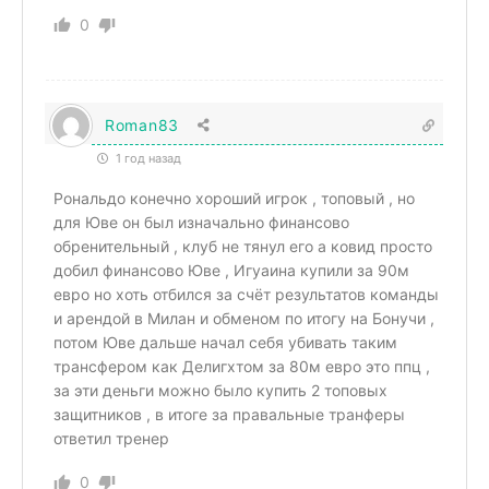
0
Roman83
1 год назад
Рональдо конечно хороший игрок , топовый , но
для Юве он был изначально финансово
обренительный , клуб не тянул его а ковид просто
добил финансово Юве , Игуаина купили за 90м
евро но хоть отбился за счёт результатов команды
и арендой в Милан и обменом по итогу на Бонучи ,
потом Юве дальше начал себя убивать таким
трансфером как Делигхтом за 80м евро это ппц ,
за эти деньги можно было купить 2 топовых
защитников , в итоге за правальные транферы
ответил тренер
0