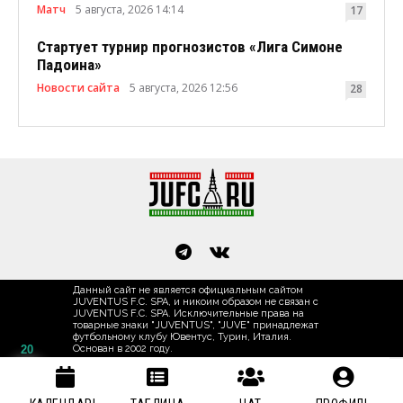
Матч
5 августа, 2026 14:14
17
Стартует турнир прогнозистов «Лига Симоне
Падоина»
Новости сайта
5 августа, 2026 12:56
28
Данный сайт не является официальным сайтом
JUVENTUS F.C. SPA, и никоим образом не связан с
JUVENTUS F.C. SPA. Исключительные права на
товарные знаки "JUVENTUS", "JUVE" принадлежат
футбольному клубу Ювентус, Турин, Италия.
20
Основан в 2002 году.