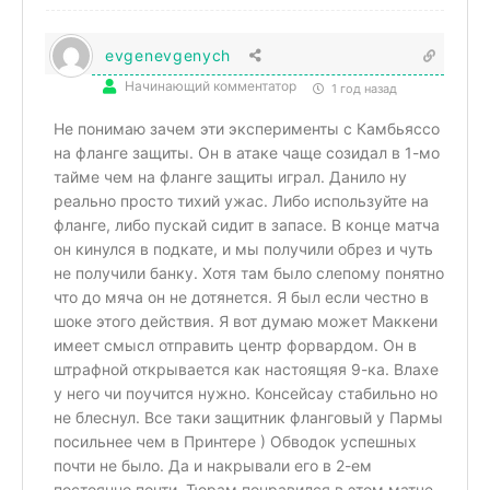
evgenevgenych
Начинающий комментатор
1 год назад
Не понимаю зачем эти эксперименты с Камбьяссо
на фланге защиты. Он в атаке чаще созидал в 1-мо
тайме чем на фланге защиты играл. Данило ну
реально просто тихий ужас. Либо используйте на
фланге, либо пускай сидит в запасе. В конце матча
он кинулся в подкате, и мы получили обрез и чуть
не получили банку. Хотя там было слепому понятно
что до мяча он не дотянется. Я был если честно в
шоке этого действия. Я вот думаю может Маккени
имеет смысл отправить центр форвардом. Он в
штрафной открывается как настоящяя 9-ка. Влахе
у него чи поучится нужно. Консейсау стабильно но
не блеснул. Все таки защитник фланговый у Пармы
посильнее чем в Принтере ) Обводок успешных
почти не было. Да и накрывали его в 2-ем
постоянно почти. Тюрам понравился в этом матче.