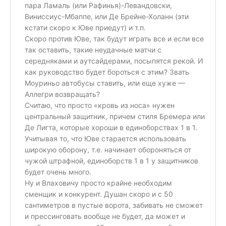
пара Ламаль (или Рафинья)-Левандовски,
Виниссиус-Мбаппе, или Де Брейне-Холанн (эти
кстати скоро к Юве приедут) и т.п.
Скоро против Юве, так будут играть все и если все
так оставить, такие неудачные матчи с
середняками и аутсайдерами, посыпятся рекой. И
как руководство будет бороться с этим? Звать
Моуриньо автобусы ставить, или еще хуже —
Аллегри возвращать?
Считаю, что просто «кровь из носа» нужен
центральный защитник, причем стиля Бремера или
Де Лигта, которые хороши в единоборствах 1 в 1.
Учитывая то, что Юве старается использовать
широкую оборону, т.е. начинает обороняться от
чужой штрафной, единоборств 1 в 1 у защитников
будет очень много.
Ну и Влаховичу просто крайне необходим
сменщик и конкурент. Душан скоро и с 50
сантиметров в пустые ворота, забивать не сможет
и прессинговать вообще не будет, да может и