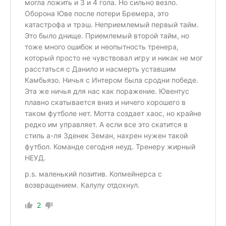
могла ложить и 3 и 4 гола. Но сильно везло.
Оборона Юве после потери Бремера, это
катастрофа и трэш. Неприемлемый первый тайм.
Это было днище. Приемлемый второй тайм, но
тоже много ошибок и неопытность тренера,
который просто не чувствовал игру и никак не мог
расстаться с Данило и насмерть уставшим
Камбьязо. Ничья с Интером была сродни победе.
Эта же ничья для нас как поражение. Ювентус
плавно скатывается вниз и ничего хорошего в
таком футболе нет. Мотта создает хаос, но крайне
редко им управляет. А если все это скатится в
стиль а-ля Зденек Земан, нахрен нужен такой
футбол. Команде сегодня неуд. Тренеру жирный
НЕУД.
p.s. маленький позитив. Копмейнерса с
возвращением. Калулу отдохнул.
2