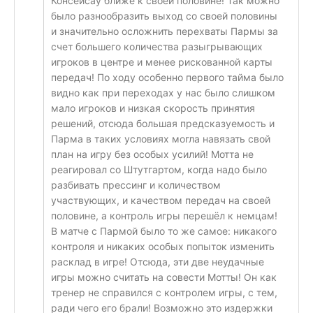
Консейсау ближе к своей половине! Так можно
было разнообразить выход со своей половины
и значительно осложнить перехваты Пармы за
счет большего количества разыгрывающих
игроков в центре и менее рискованной карты
передач! По ходу особенно первого тайма было
видно как при переходах у нас было слишком
мало игроков и низкая скорость принятия
решений, отсюда большая предсказуемость и
Парма в таких условиях могла навязать свой
план на игру без особых усилий! Мотта не
реагировал со Штутгартом, когда надо было
разбивать прессинг и количеством
участвующих, и качеством передач на своей
половине, а контроль игры перешёл к немцам!
В матче с Пармой было то же самое: никакого
контроля и никаких особых попыток изменить
расклад в игре! Отсюда, эти две неудачные
игры можно считать на совести Мотты! Он как
тренер не справился с контролем игры, с тем,
ради чего его брали! Возможно это издержки