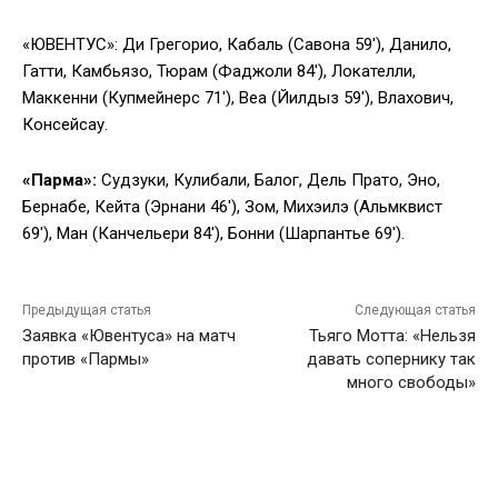
«ЮВЕНТУС»: Ди Грегорио, Кабаль (Савона 59′), Данило,
Гатти, Камбьязо, Тюрам (Фаджоли 84′), Локателли,
Маккенни (Купмейнерс 71′), Веа (Йилдыз 59′), Влахович,
Консейсау.
«Парма»:
Судзуки, Кулибали, Балог, Дель Прато, Эно,
Бернабе, Кейта (Эрнани 46′), Зом, Михэилэ (Альмквист
69′), Ман (Канчельери 84′), Бонни (Шарпантье 69′).
Предыдущая статья
Следующая статья
Заявка «Ювентуса» на матч
Тьяго Мотта: «Нельзя
против «Пармы»
давать сопернику так
много свободы»