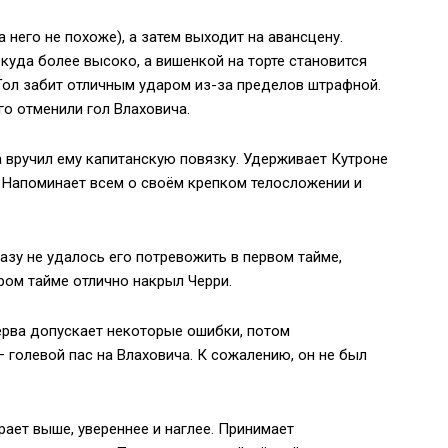
 него не похоже), а затем выходит на авансцену.
куда более высоко, а вишенкой на торте становится
 Гол забит отличным ударом из-за пределов штрафной.
о отменили гол Влаховича.
та вручил ему капитанскую повязку. Удерживает Кутроне
. Напоминает всем о своём крепком телосложении и
разу не удалось его потревожить в первом тайме,
ром тайме отлично накрыл Черри.
ерва допускает некоторые ошибки, потом
голевой пас на Влаховича. К сожалению, он не был
грает выше, увереннее и наглее. Принимает