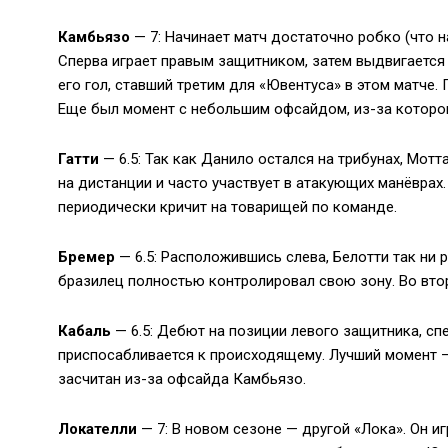
Камбьязо
— 7: Начинает матч достаточно робко (что на
Сперва играет правым защитником, затем выдвигается 
его гол, ставший третим для «Ювентуса» в этом матче.
Еще был момент с небольшим офсайдом, из-за которог
Гатти
— 6.5: Так как Данило остался на трибунах, Мот
на дистанции и часто участвует в атакующих манёврах
периодически кричит на товарищей по команде.
Бремер
— 6.5: Расположившись слева, Белотти так ни 
бразилец полностью контролировал свою зону. Во вто
Кабаль
— 6.5: Дебют на позиции левого защитника, сп
приспосабливается к происходящему. Лучший момент — 
засчитан из-за офсайда Камбьязо.
Локателли
— 7: В новом сезоне — другой «Лока». Он и