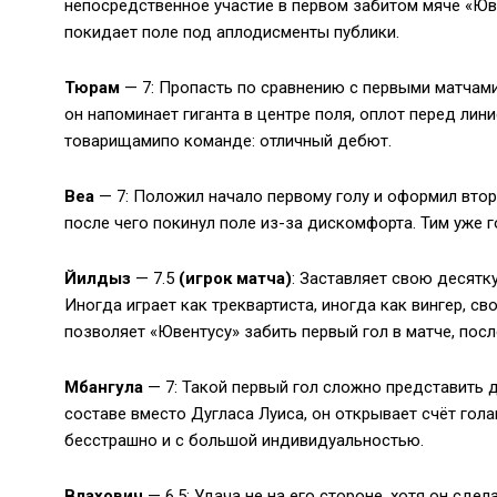
непосредственное участие в первом забитом мяче «Юве
покидает поле под аплодисменты публики.
Тюрам
— 7: Пропасть по сравнению с первыми матчами
он напоминает гиганта в центре поля, оплот перед лин
товарищамипо команде: отличный дебют.
Веа
— 7: Положил начало первому голу и оформил второ
после чего покинул поле из-за дискомфорта. Тим уже г
Йилдыз
— 7.5
(игрок матча)
: Заставляет свою десятку
Иногда играет как треквартиста, иногда как вингер, св
позволяет «Ювентусу» забить первый гол в матче, посл
Мбангула
— 7: Такой первый гол сложно представить 
составе вместо Дугласа Луиса, он открывает счёт гола
бесстрашно и с большой индивидуальностью.
Влахович
— 6.5: Удача не на его стороне, хотя он сде