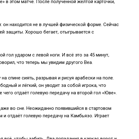
» в этом матче. После полученной жёлтой карточки,
: он находится не в лучшей физической форме. Сейчас
ией защиты. Хорошо бегает, отыгрывается с
й гол ударом с левой ноги. И всё это за 45 минут,
оворил, что теперь мы увидим другого Веа.
 на спине сиять, разрывая и рисуя арабески на поле.
ободный и лёгкий, он уводит за собой игрока, что
е чего отдаёт голевую передачу на второй гол «Юве».
даже во сне. Неожиданно появившийся в стартовом
м и отдаёт голевую передачу на Камбьязо. Играет
лал всё, чтобы забить. Два попадания в каркас ворот и