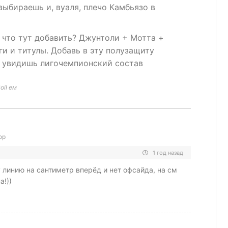
выбираешь и, вуаля, плечо Камбьязо в
 что тут добавить? Джунтоли + Мотта +
и и титулы. Добавь в эту полузащиту
— увидишь лигочемпионский состав
oil ем
ор
1 год назад
у линию на сантиметр вперёд и нет офсайда, на см
а!))