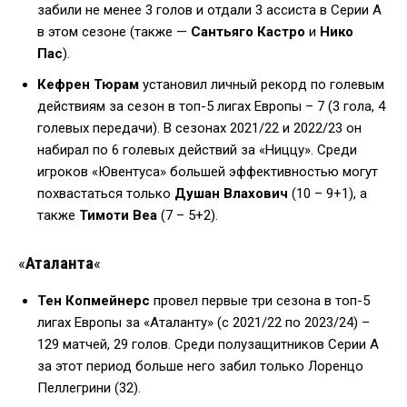
забили не менее 3 голов и отдали 3 ассиста в Серии А
в этом сезоне (также —
Сантьяго Кастро
и
Нико
Пас
).
Кефрен Тюрам
установил личный рекорд по голевым
действиям за сезон в топ-5 лигах Европы – 7 (3 гола, 4
голевых передачи). В сезонах 2021/22 и 2022/23 он
набирал по 6 голевых действий за «Ниццу». Среди
игроков «Ювентуса» большей эффективностью могут
похвастаться только
Душан Влахович
(10 – 9+1), а
также
Тимоти Веа
(7 – 5+2).
«
Аталанта
«
Тен Копмейнерс
провел первые три сезона в топ-5
лигах Европы за «Аталанту» (с 2021/22 по 2023/24) –
129 матчей, 29 голов. Среди полузащитников Серии А
за этот период больше него забил только Лоренцо
Пеллегрини (32).