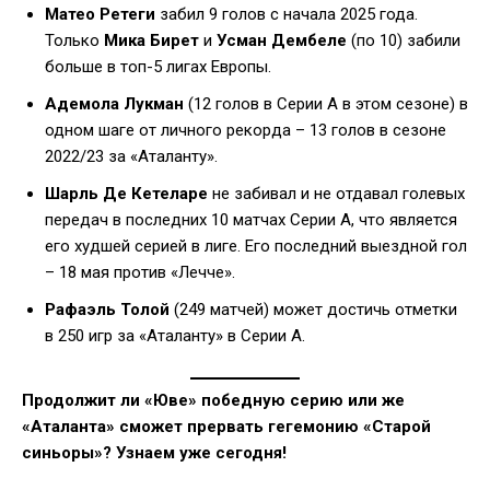
Матео Ретеги
забил 9 голов с начала 2025 года.
Только
Мика Бирет
и
Усман Дембеле
(по 10) забили
больше в топ-5 лигах Европы.
Адемола Лукман
(12 голов в Серии А в этом сезоне) в
одном шаге от личного рекорда – 13 голов в сезоне
2022/23 за «Аталанту».
Шарль Де Кетеларе
не забивал и не отдавал голевых
передач в последних 10 матчах Серии А, что является
его худшей серией в лиге. Его последний выездной гол
– 18 мая против «Лечче».
Рафаэль Толой
(249 матчей) может достичь отметки
в 250 игр за «Аталанту» в Серии А.
Продолжит ли «Юве» победную серию или же
«Аталанта» сможет прервать гегемонию «Старой
синьоры»? Узнаем уже сегодня!