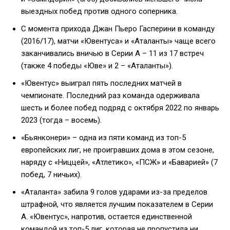
выездных побед против одного соперника.
С момента прихода Джан Пьеро Гасперини в команду
(2016/17), матчи «Ювентуса» и «Аталанты» чаще всего
заканчивались вничью в Серии А – 11 из 17 встреч
(также 4 победы «Юве» и 2 – «Аталанты»).
«Ювентус» выиграл пять последних матчей в
чемпионате. Последний раз команда одерживала
шесть и более побед подряд с октября 2022 по январь
2023 (тогда – восемь).
«Бьянконери» – одна из пяти команд из топ-5
европейских лиг, не проигравших дома в этом сезоне,
наряду с «Ниццей», «Атлетико», «ПСЖ» и «Баварией» (7
побед, 7 ничьих).
«Аталанта» забила 9 голов ударами из-за пределов
штрафной, что является лучшим показателем в Серии
А. «Ювентус», напротив, остается единственной
командой из топ-5 лиг, которая не пропустила ни