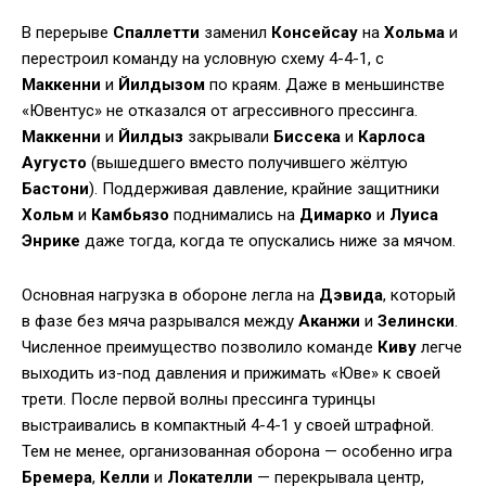
В перерыве
Спаллетти
заменил
Консейсау
на
Хольма
и
перестроил команду на условную схему 4-4-1, с
Маккенни
и
Йилдызом
по краям. Даже в меньшинстве
«Ювентус» не отказался от агрессивного прессинга.
Маккенни
и
Йилдыз
закрывали
Биссека
и
Карлоса
Аугусто
(вышедшего вместо получившего жёлтую
Бастони
). Поддерживая давление, крайние защитники
Хольм
и
Камбьязо
поднимались на
Димарко
и
Луиса
Энрике
даже тогда, когда те опускались ниже за мячом.
Основная нагрузка в обороне легла на
Дэвида
, который
в фазе без мяча разрывался между
Аканжи
и
Зелински
.
Численное преимущество позволило команде
Киву
легче
выходить из-под давления и прижимать «Юве» к своей
трети. После первой волны прессинга туринцы
выстраивались в компактный 4-4-1 у своей штрафной.
Тем не менее, организованная оборона — особенно игра
Бремера
,
Келли
и
Локателли
— перекрывала центр,