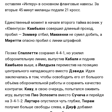
оставляя «Интеру» в основном фланговые навесы. За
вторые 45 минут миланцы подали 21 кросс.
Единственный момент в начале второго тайма возник у
«Ювентуса»:
Камбьязо
совершил длинный проход,
пробил —
Зоммер
отбил,
Маккенни
не сумел добить, а
Миретти
опасно пробил с линии штрафной.
Позже
Спаллетти
сохранил 4-4-1, но усилил
оборонительную линию, выпустив
Кабаля
и подняв
Камбьязо
выше, а
Йилдыза
переместив на позицию
центрального нападающего вместо
Дэвида
. Идея
заключалась в том, чтобы освободить его от большого
объёма оборонительной работы и сохранить качество
контратак.
Киву
, в свою очередь, попытался оживить
игру, выпустив
Пио Эспозито
вместо
Сучича
и перейдя
на 3-4-1-2:
Лаутаро
опустился чуть глубже,
Тюрам
получил больше свободы слева, а
Диуф
добавил