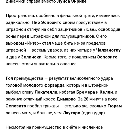
динамики справа вместо
Луиса Энрике
.
Пространства, особенно в финальной трети, изменились
радикально.
Пио Эспозито
своим присутствием в
штрафной стянул на себя защитников «Юве», освободив
зоны перед штрафной для полузащитников. С его
выходом «Интер» стал чаще бить из-за пределов
штрафной — восемь ударов, из них четыре у
Чалханоглу
и два у
Зелински
. Кроме того, с появлением
Эспозито
навесы стали значительно опаснее.
Гол преимущества — результат великолепного удара
головой молодого форварда, который в штрафной
выбрал опеку
Локателли
, избегая
Бремера
и
Келли
, и
замкнул отличный кросс
Димарко
. За 28 минут на поле
Эспозито
пробил трижды — столько же, сколько
Тюрам
за весь матч, и больше, чем
Лаутаро
(один удар).
Несмотря на преимущество в счёте и численное