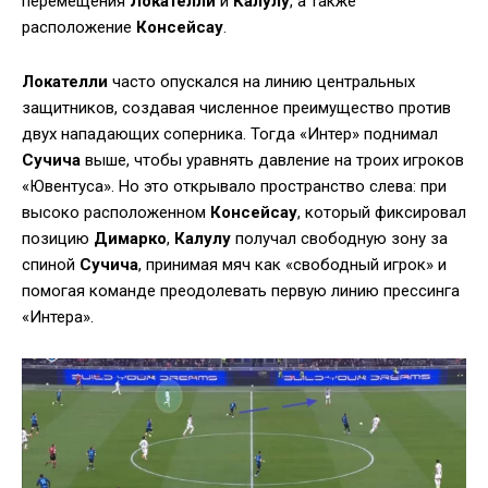
перемещения
Локателли
и
Калулу
, а также
расположение
Консейсау
.
Локателли
часто опускался на линию центральных
защитников, создавая численное преимущество против
двух нападающих соперника. Тогда «Интер» поднимал
Сучича
выше, чтобы уравнять давление на троих игроков
«Ювентуса». Но это открывало пространство слева: при
высоко расположенном
Консейсау
, который фиксировал
позицию
Димарко
,
Калулу
получал свободную зону за
спиной
Сучича
, принимая мяч как «свободный игрок» и
помогая команде преодолевать первую линию прессинга
«Интера».