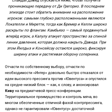
слайдах Дэвид опускается ниже, чтобы получить
проникающую передачу от Ди Грегорио. В последнем
эпизоде стоит обратить внимание на расположение
игроков: самыми глубоко расположенными являются
Локателли и Миретти, тогда как Бремер и Келли широко
раскрыты по флангам. Камбьязо — самый продвинутый
вперёд игрок, а Калулу атакует пространство за спиной
линии давления, которая должна накрыть Давида. При
этом Йилдыз и Консейсау остаются широко, фиксируя
ширину атаки и растягивая оборону соперника.
Отчасти по собственному выбору, отчасти по
необходимости «Интер» довольно быстро отказался от
идеи высокого прессинга против «Ювентуса» и опустился
на средне-низкий блок — как, к слову, и анонсировал
Киву
на предматчевой пресс-конференции.
Территориальное преимущество и контроль мяча, во
многом обеспеченные отличной фазой контрпрессинга,
однако не гарантировали «Ювентусу» достаточной