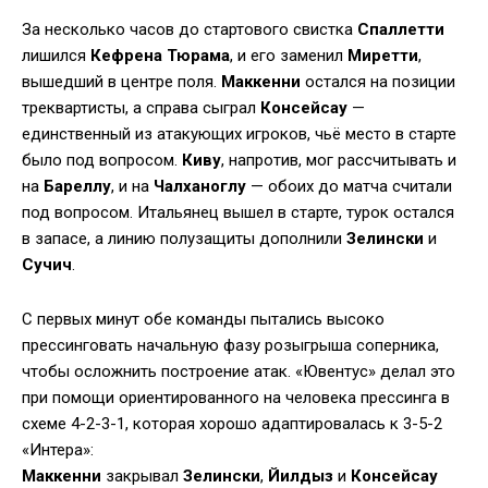
За несколько часов до стартового свистка
Спаллетти
лишился
Кефрена Тюрама
, и его заменил
Миретти
,
вышедший в центре поля.
Маккенни
остался на позиции
треквартисты, а справа сыграл
Консейсау
—
единственный из атакующих игроков, чьё место в старте
было под вопросом.
Киву
, напротив, мог рассчитывать и
на
Бареллу
, и на
Чалханоглу
— обоих до матча считали
под вопросом. Итальянец вышел в старте, турок остался
в запасе, а линию полузащиты дополнили
Зелински
и
Сучич
.
С первых минут обе команды пытались высоко
прессинговать начальную фазу розыгрыша соперника,
чтобы осложнить построение атак. «Ювентус» делал это
при помощи ориентированного на человека прессинга в
схеме 4-2-3-1, которая хорошо адаптировалась к 3-5-2
«Интера»:
Маккенни
закрывал
Зелински
,
Йилдыз
и
Консейсау