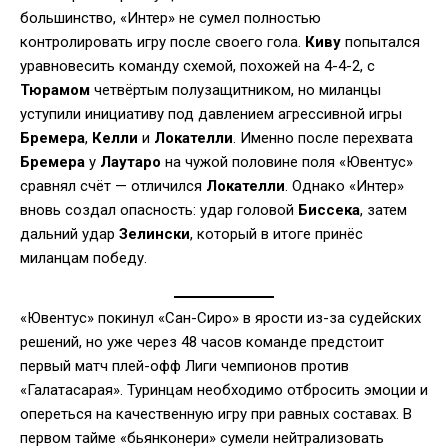
большинство, «Интер» не сумел полностью
контролировать игру после своего гола.
Киву
попытался
уравновесить команду схемой, похожей на 4-4-2, с
Тюрамом
четвёртым полузащитником, но миланцы
уступили инициативу под давлением агрессивной игры
Бремера
,
Келли
и
Локателли
. Именно после перехвата
Бремера
у
Лаутаро
на чужой половине поля «Ювентус»
сравнял счёт — отличился
Локателли
. Однако «Интер»
вновь создал опасность: удар головой
Биссека
, затем
дальний удар
Зелински
, который в итоге принёс
миланцам победу.
«Ювентус» покинул «Сан-Сиро» в ярости из-за судейских
решений, но уже через 48 часов команде предстоит
первый матч плей-офф Лиги чемпионов против
«Галатасарая». Туринцам необходимо отбросить эмоции и
опереться на качественную игру при равных составах. В
первом тайме «бьянконери» сумели нейтрализовать