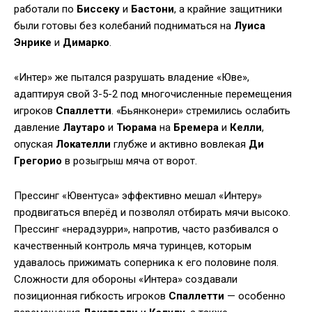
работали по
Биссеку
и
Бастони
, а крайние защитники
были готовы без колебаний подниматься на
Луиса
Энрике
и
Димарко
.
«Интер» же пытался разрушать владение «Юве»,
адаптируя свой 3-5-2 под многочисленные перемещения
игроков
Спаллетти
. «Бьянконери» стремились ослабить
давление
Лаутаро
и
Тюрама
на
Бремера
и
Келли
,
опуская
Локателли
глубже и активно вовлекая
Ди
Грегорио
в розыгрыш мяча от ворот.
Прессинг «Ювентуса» эффективно мешал «Интеру»
продвигаться вперёд и позволял отбирать мячи высоко.
Прессинг «нерадзурри», напротив, часто разбивался о
качественный контроль мяча туринцев, которым
удавалось прижимать соперника к его половине поля.
Сложности для обороны «Интера» создавали
позиционная гибкость игроков
Спаллетти
— особенно