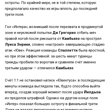
остроты. По крайней мере, не в той степени, которую
предполагало качество их игры вплоть до последней
трети поля.
Гол «Интера», возникший после перехвата в продвинутой
зоне и неуклюжей попытки
Ди Грегорио
отбить мяч
правой ногой после рикошета от
Камбьязо
на прострел
Луиса Энрике
, словно «настроил» завершающую стадию
атак «Юве». Реакция команды
Спаллетти
была яростной,
но при этом эффективной: за шесть минут туринцы
трижды пробили по воротам и сравняли счёт именно
третьим ударом — отличился
Камбьязо
.
Счёт 1:1 не остановил натиск «Ювентуса»: в последующие
минуты команда выглядела так, будто способна выйти
вперёд, создав хороший момент после удара
Йилдыза
из пределов штрафной. Однако на другом конце поля
«Интер» показал большую остроту в финальной трети.
Даже не владея территориальным преимуществом,