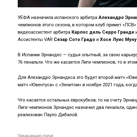
УЕФА назначила испанского арбитра
Алехандро Эрна
чемпионов этого сезона, в котором клуб примет «ПСВ»
видеоассистент арбитра
Карлос дель Серро Гранде
и
Ассистенты VAR
Сезар Сото Градо
и
Хосе Луис Муну
В Испании Эрнандес — судья опытный, за свою карьеру
76 пенальти. Что же касается Лиги чемпионов, то в этом
Для Алехандро Эрнандеса это будет второй матч «Юве
матч «Ювентуса» с «Зенитом» в ноябре 2021 года, когд
Что касается остальных еврокубков, то на счету Эрнан
Лиги чемпионов Эрнандес назначил два пенальти, один
реализован Пауло Дибалой.
Предыдущая статья