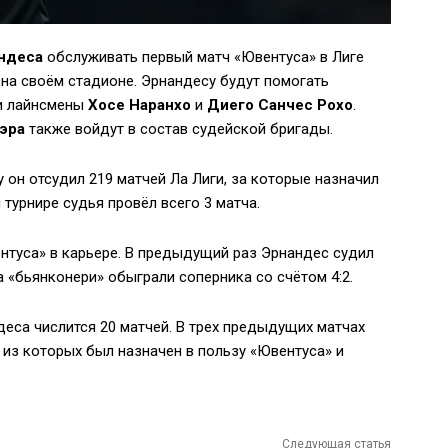
ндеса
обслуживать первый матч «Ювентуса» в Лиге
 на своём стадионе. Эрнандесу будут помогать
 лайнсмены
Хосе Наранхо
и
Диего Санчес Рохо
.
эра
также войдут в состав судейской бригады.
 он отсудил 219 матчей Ла Лиги, за которые назначил
 турнире судья провёл всего 3 матча.
нтуса» в карьере. В предыдущий раз Эрнандес судил
а «бьянконери» обыграли соперника со счётом 4:2.
деса числится 20 матчей. В трех предыдущих матчах
 из которых был назначен в пользу «Ювентуса» и
Следующая статья