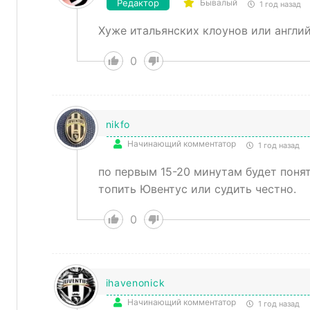
Редактор
Бывалый
1 год назад
Хуже итальянских клоунов или англий
0
nikfo
Начинающий комментатор
1 год назад
по первым 15-20 минутам будет понят
топить Ювентус или судить честно.
0
ihavenonick
Начинающий комментатор
1 год назад