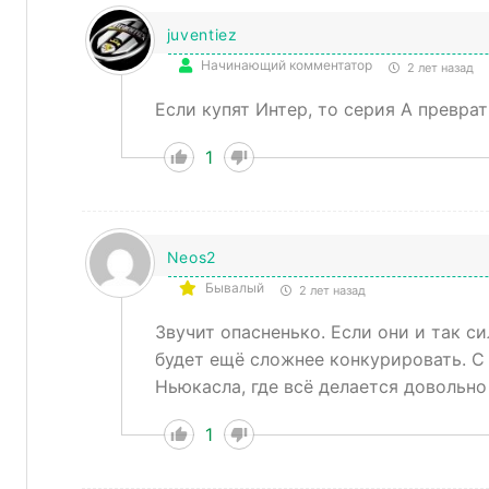
juventiez
Начинающий комментатор
2 лет назад
Если купят Интер, то серия А превра
1
Neos2
Бывалый
2 лет назад
Звучит опасненько. Если они и так си
будет ещё сложнее конкурировать. С
Ньюкасла, где всё делается довольно
1