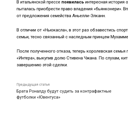
В итальянской прессе
появилась
интересная история о
пыталась приобрести право владения «бьянконери». Вп
от предложения семейства Аньелли-Элканн.
В отличии от «Ньюкасла», в этот раз обзавестись спор
семьи, тесно связанный с наследным принцем Мухамм
После полученного отказа, теперь королевская семья 
«Интера», выкупив долю Стивена Чжана. По слухам, ки
завершению этой сделки.
Предыдущая статья
Брата Роналду будут судить за контрафактные
футболки «Ювентуса»