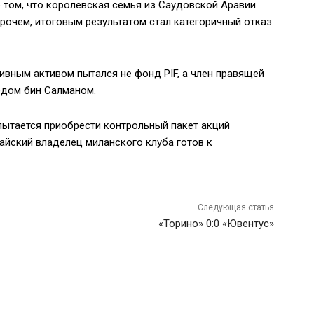
 том, что королевская семья из Саудовской Аравии
рочем, итоговым результатом стал категоричный отказ
тивным активом пытался не фонд PIF, а член правящей
едом бин Салманом.
пытается приобрести контрольный пакет акций
тайский владелец миланского клуба готов к
Следующая статья
«Торино» 0:0 «Ювентус»