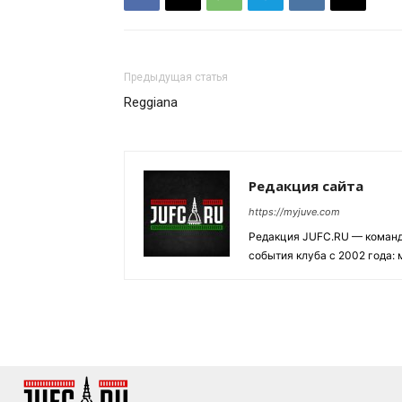
Предыдущая статья
Reggiana
Редакция сайта
https://myjuve.com
Редакция JUFC.RU — коман
события клуба с 2002 года: