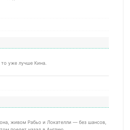
, то уже лучше Кина.
на, живом Рабьо и Локателли — без шансов,
том поедет назад в Англию.