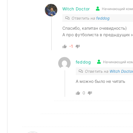
Witch Doctor
Начинающий ком
Ответить на
feddog
Спасибо, капитан очевидность)
А про футболиста в предыдущих 
-1
feddog
Начинающий ком
Ответить на
Witch Docto
А можно было не читать
0