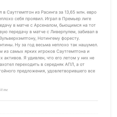
 в Саутгемптон из Расинга за 13,65 млн. евро
еплохо себя проявил. Играл в Премьер лиге
редачу в матче с Арсеналом, бьющимся на тот
вую передачу в матче с Ливерпулем, забивал в
Вульверхэмптону, Нотингему форесту.
тины. Ну за год весьма неплохо так нашумел.
м из самых ярких игроков Саутгемптона и
х активов. Я удивлен, что его летом у них не
ахотел переходить в середняк АПЛ, а от
тойного предложения, удовлетворившего все
ll ем