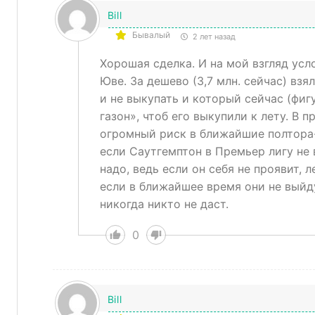
Bill
Бывалый
2 лет назад
Хорошая сделка. И на мой взгляд ус
Юве. За дешево (3,7 млн. сейчас) вз
и не выкупать и который сейчас (фиг
газон», чтоб его выкупили к лету. В 
огромный риск в ближайшие полтора-д
если Саутгемптон в Премьер лигу не 
надо, ведь если он себя не проявит, л
если в ближайшее время они не выйд
никогда никто не
даст.
0
Bill