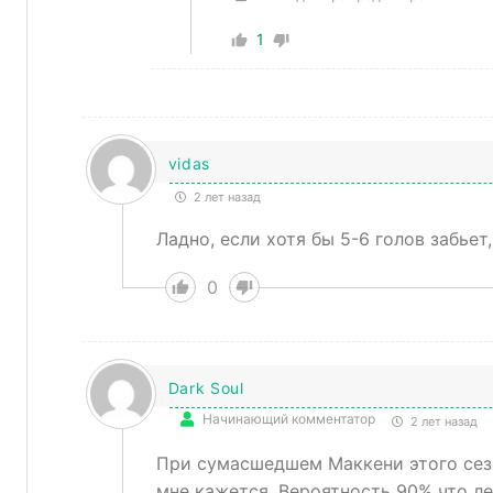
1
vidas
2 лет назад
Ладно, если хотя бы 5-6 голов забьет
0
Dark Soul
Начинающий комментатор
2 лет назад
При сумасшедшем Маккени этого сезо
мне кажется. Вероятность 90% что ле