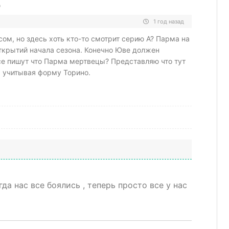
р
1 год назад
ом, но здесь хоть кто-то смотрит серию А? Парма на
открытий начала сезона. Конечно Юве должен
все пишут что Парма мертвецы? Представляю что тут
, учитывая форму Торино.
гда нас все боялись , теперь просто все у нас