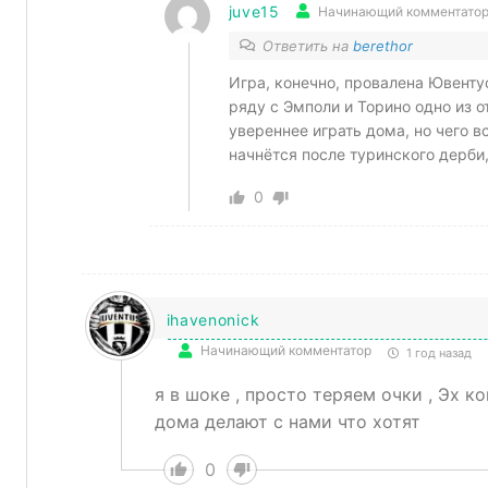
juve15
Начинающий комментато
Ответить на
berethor
Игра, конечно, провалена Ювентус
ряду с Эмполи и Торино одно из 
увереннее играть дома, но чего 
начнётся после туринского дерби
0
ihavenonick
Начинающий комментатор
1 год назад
я в шоке , просто теряем очки , Эх ко
дома делают с нами что хотят
0