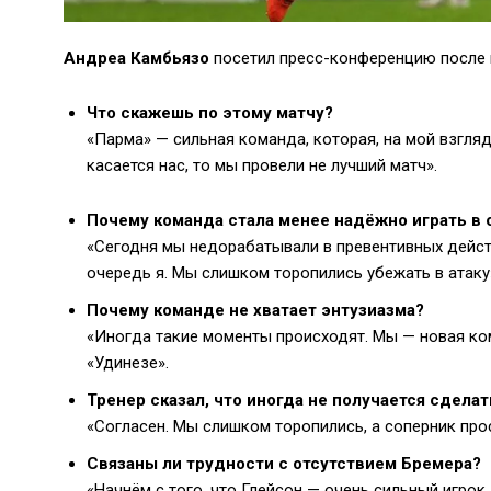
Андреа Камбьязо
посетил пресс-конференцию после 
Что скажешь по этому матчу?
«Парма» — сильная команда, которая, на мой взгляд,
касается нас, то мы провели не лучший матч».
Почему команда стала менее надёжно играть в 
«Сегодня мы недорабатывали в превентивных действ
очередь я. Мы слишком торопились убежать в атаку
Почему команде не хватает энтузиазма?
«Иногда такие моменты происходят. Мы — новая ком
«Удинезе».
Тренер сказал, что иногда не получается сделат
«Согласен. Мы слишком торопились, а соперник про
Связаны ли трудности с отсутствием Бремера?
«Начнём с того, что Глейсон — очень сильный игрок