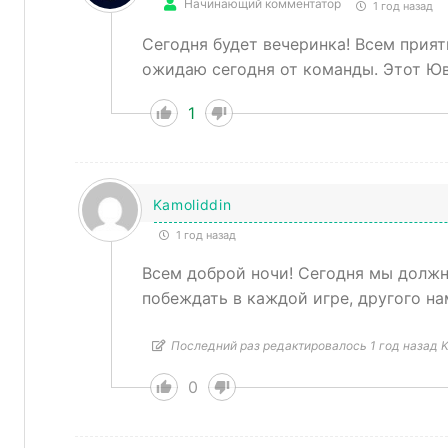
Начинающий комментатор
1 год назад
Сегодня будет вечеринка! Всем прият
ожидаю сегодня от команды. Этот Юв
1
Kamoliddin
1 год назад
Всем доброй ночи! Сегодня мы должны
побеждать в каждой игре, другого нам н
Последний раз редактировалось 1 год назад K
0