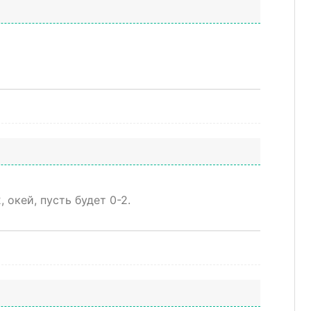
 окей, пусть будет 0-2.