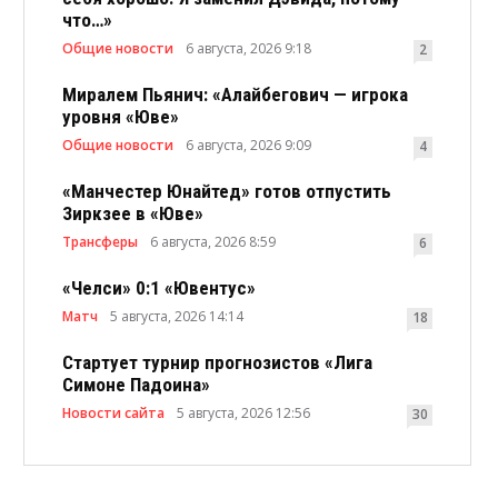
что…»
Общие новости
6 августа, 2026 9:18
2
Миралем Пьянич: «Алайбегович — игрока
уровня «Юве»
Общие новости
6 августа, 2026 9:09
4
«Манчестер Юнайтед» готов отпустить
Зиркзее в «Юве»
Трансферы
6 августа, 2026 8:59
6
«Челси» 0:1 «Ювентус»
Матч
5 августа, 2026 14:14
18
Стартует турнир прогнозистов «Лига
Симоне Падоина»
Новости сайта
5 августа, 2026 12:56
30