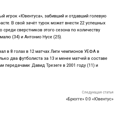
ый игрок «Ювентуса», забивший и отдавший голевую
сте. В свой зачёт турок может внести 22 успешных
о среди сверстников этого сезона по количеству
алю (34) и Антонио Нусе (25).
ал в 8 голах в 12 матчах Лиги чемпионов УЕФА в
олько два футболиста за 13 и менее матчей в составе
и передачами: Давид Трезеге в 2001 году (11) и
Следующая статья
«Брюгге» 0:0 «Ювентус»