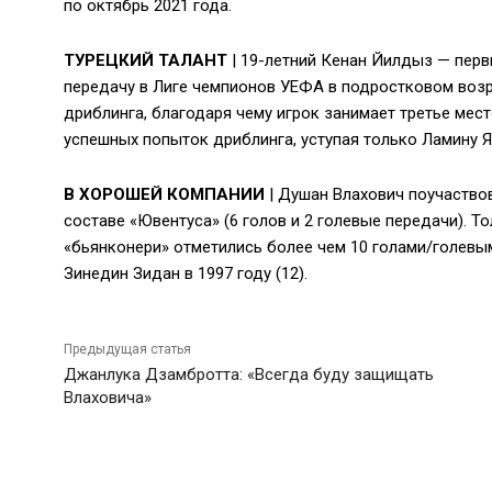
по октябрь 2021 года.
ТУРЕЦКИЙ ТАЛАНТ
| 19-летний Кенан Йилдыз — перв
передачу в Лиге чемпионов УЕФА в подростковом возра
дриблинга, благодаря чему игрок занимает третье мест
успешных попыток дриблинга, уступая только Ламину Ям
В ХОРОШЕЙ КОМПАНИИ
| Душан Влахович поучаствов
составе «Ювентуса» (6 голов и 2 голевые передачи). Т
«бьянконери» отметились более чем 10 голами/голевым
Зинедин Зидан в 1997 году (12).
Предыдущая статья
Джанлука Дзамбротта: «Всегда буду защищать
Влаховича»