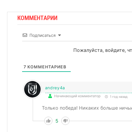
КОММЕНТАРИИ
Подписаться
Пожалуйста, войдите, 
7
КОММЕНТАРИЕВ
andrey4a
Начинающий комментатор
1 год назад
Только победа! Никаких больше ничьи
5