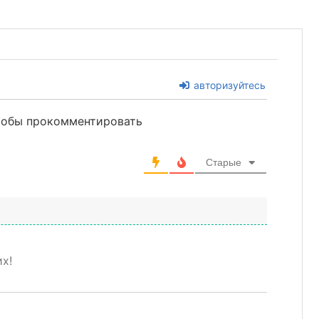
авторизуйтесь
чтобы прокомментировать
Старые
х!