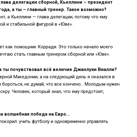
лава делегации сборной, Кьеллини – президент
ода, а ты – главный тренер. Такое возможно?
т, а Кьеллини — глава делегации, потому что ему
ной и стабильной фигурой в «Юве».
лет как помощник Корради. Это только начало моего
мечтаю стать главным тренером сборной или «Юве».
да ты почувствовал всё величие Джанлуки Виалли?
ерной Македонии, а на следующий день я оказался в
н бороться, не думай, что все кончено… Молодым нужен
скру. Человек, который знал, что ему предстоит,
а волшебная победа на Евро…
покорил: учить футболу и одновременно управлять