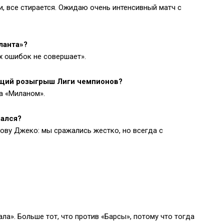
и, все стирается. Ожидаю очень интенсивный матч с
ланта»?
х ошибок не совершает».
щий розыгрыш Лиги чемпионов?
а «Миланом».
вался?
азову Джеко: мы сражались жестко, но всегда с
а». Больше тот, что против «Барсы», потому что тогда