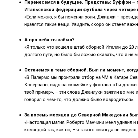
Перенесемся в будущее. Представь: Буффон – г
Итальянской федерации футбола через четыре г
«Если можно, я бы поменял роли: Джиджи – президен
нравятся такие вещи. Увидите, скоро он станет важ
А про себя ты забыл?
«Я только что вошел в штаб сборной Италии до 20 
долгого пути, но было бы ложью сказать, что я не 
Останемся в теме сборной. Был ли момент, ког
«В Палермо мы проиграли отбор на ЧМ в Катаре Сев
Коверчано, сидя на скамейке у фонтана. «Ты долже
твой пример», – эти слова Джанлуки зажгли во мне и
говорил о чем-то, что должно было возродиться».
За восемь месяцев до Северной Македонии был
«Настоящая магия. Роберто Манчини меня удивил и 
командой так, как он, – я такого никогда не видел».