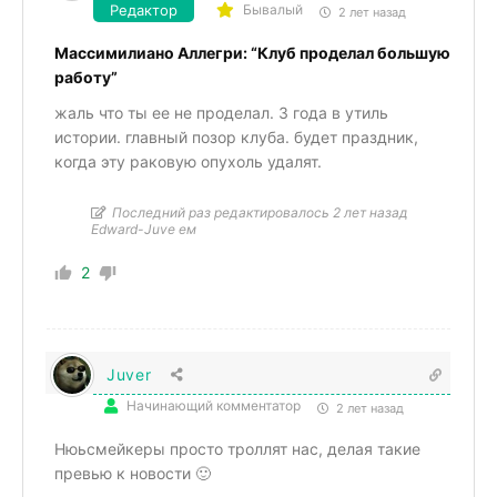
Редактор
Бывалый
2 лет назад
Массимилиано Аллегри: “Клуб проделал большую
работу”
жаль что ты ее не проделал. 3 года в утиль
истории. главный позор клуба. будет праздник,
когда эту раковую опухоль удалят.
Последний раз редактировалось 2 лет назад
Edward-Juve ем
2
Juver
Начинающий комментатор
2 лет назад
Нюьсмейкеры просто троллят нас, делая такие
превью к новости 🙂