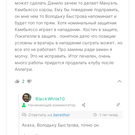
может сделать Данило зачем то делает Мануэль.
Камбьяссо хорош. Ему бы поведение подправить,
он мне чем то Володьку Быстрова напоминает и
будет топ топ прям. Хотя номинальный защитник
Камбьяссо играет в нападении.. Костич в защите,
Локателли в защите.. понятное дело что позиции
условны и вратарь в нападении сыграть может.. но
все это не работает. Про замены ради замен я
молчу. Это не исправить. Итог печален, очень
много работы придется проделать клубу после
Аллегри.
2
BlackWhite10
Начинающий комментатор
Ответить на
berethor
2 лет назад
Ахаха, Володьку Быстрова, точно он.