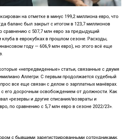
ксирован на отметке в минус 199,2 миллиона евро, что
гда баланс был закрыт с итогом в 123,7 миллионов
по сравнению с 507,7 млн евро за предыдущий
м клуба в еврокубках в прошлом сезоне. Расходы,
инансовом году — 606,9 млн евро), но этого всё еще
в.
которые «непредвиденные» статьи, связанные с двумя
симилиано Аллегри. С первым продолжается судебный
опрос все еще связан с делом о зарплатных манёврах.
зи с его досрочным освобождением от должности. Как
вал «резервы и другие списания/возвраты и
о, по сравнению с 5,7 млн евро в сезоне 2022/23».
 спором с бывшими зарегистрированными сотрудниками;