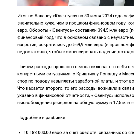
Итог по балансу «Ювентуса» на 30 июня 2024 года зафи
значительно хуже, чем в прошлом финансовом году, ко
евро. Обороты «Ювентуса» составили 394,5 млн евро (
финансовый год), что в основном связано с неучастие
напротив, сократились до 569,9 млн евро (в прошлом ф
недостаточно, чтобы компенсировать падение доходо
Причем расходы прошлого сезона включают в себя не
конкретными ситуациями: с Криштиану Роналду и Мас
спор по поводу невыплаты заработной платы, и этот в
Что касается второго, то его расходы возникли в свя
указано в финансовой отчетности, «Ювентус» использо
высвобождения резервов на общую сумму в 17,5 млн евр
Подробнее в разбивке:
10 188 000,00 евро за счёт средств, связанных со