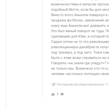
возможностями и запасом прочно
подобный Мотте, если бы для нег
Вместо этого Аньелли повернул в
продажи футболок, завлечения из
кому еще Аньелли мог доверить э
Это был явный поворот не туда. 
сделавшим для Юве, и который по
Сарри потом не то что революцию
революционера-декабриста получ
под тренера, а под него. Тоже са
было с этим всем справиться из-з
Говорите «не знали где упадут»? 
не только мы. Возможно кто-то и 
человек настолько поглощен своей
Последний раз редактировалось 1 го
1