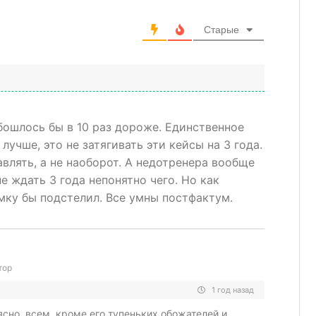
Старые
обошлось бы в 10 раз дороже. Единственное
лучше, это не затягивать эти кейсы на 3 года.
авлять, а не наоборот. А недотренера вообще
е ждать 3 года непонятно чего. Но как
омку бы подстелил. Все умны постфактум.
тор
1 год назад
ясно, всем, кроме его тупеньких обожателей и