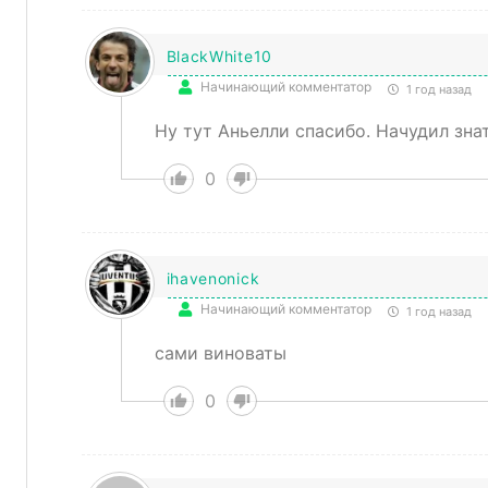
BlackWhite10
Начинающий комментатор
1 год назад
Ну тут Аньелли спасибо. Начудил зна
0
ihavenonick
Начинающий комментатор
1 год назад
сами виноваты
0