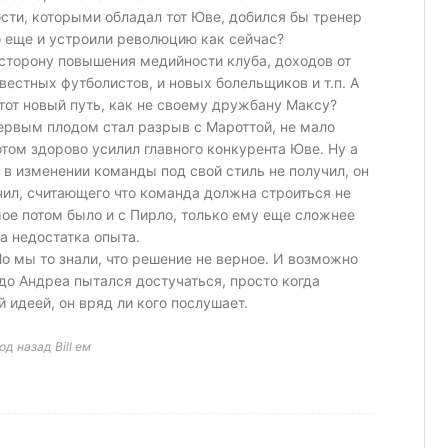
сти, которыми обладал тот Юве, добился бы тренер
о еще и устроили революцию как сейчас?
 сторону повышения медийности клуба, доходов от
вестных футболистов, и новых болельщиков и т.п. А
тот новый путь, как не своему дружбану Максу?
Первым плодом стал разрыв с Мароттой, не мало
том здорово усилил главного конкурента Юве. Ну а
 в изменении команды под свой стиль не получил, он
ил, считающего что команда должна строиться не
мое потом было и с Пирло, только ему еще сложнее
а недостатка опыта.
Но мы то знали, что решение не верное. И возможно
до Андреа пытался достучаться, просто когда
 идеей, он вряд ли кого послушает.
д назад Bill ем