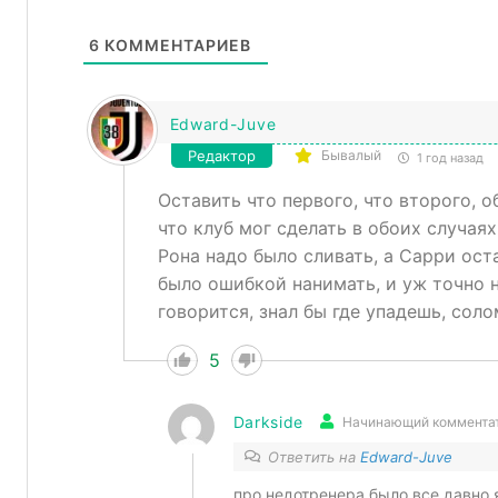
6
КОММЕНТАРИЕВ
Edward-Juve
Редактор
Бывалый
1 год назад
Оставить что первого, что второго, 
что клуб мог сделать в обоих случаях 
Рона надо было сливать, а Сарри ост
было ошибкой нанимать, и уж точно н
говорится, знал бы где упадешь, сол
5
Darkside
Начинающий коммента
Ответить на
Edward-Juve
про недотренера было все давно 