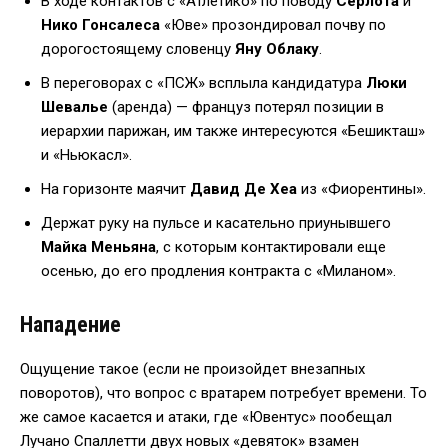
В ходе контактов с «Атлетико» по поводу
Сёрлота
и
Нико Гонсалеса
«Юве» прозондировал почву по
дорогостоящему словенцу
Яну Облаку
.
В переговорах с «ПСЖ» всплыла кандидатура
Люки
Шевалье
(аренда) — француз потерял позиции в
иерархии парижан, им также интересуются «Бешикташ»
и «Ньюкасл».
На горизонте маячит
Давид Де Хеа
из «Фиорентины».
Держат руку на пульсе и касательно приунывшего
Майка Меньяна
, с которым контактировали еще
осенью, до его продления контракта с «Миланом».
Нападение
Ощущение такое (если не произойдет внезапных
поворотов), что вопрос с вратарем потребует времени. То
же самое касается и атаки, где «Ювентус» пообещал
Лучано Спаллетти двух новых «девяток» взамен