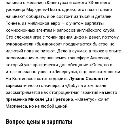
начиная с желания «Ювентуса» и самого 33-летнего
уроженца Мар-дель-Плата, однако этот пазл только
начинают собирать, и он состоит из тысячи деталей.
Точнее, из миллионов евро — с учетом зарплаты,
комиссионных агентам и запросов английского клуба.
Это сложная игра с точки зрения цифр и денег, поэтому
руководители «бьянконери» продвигаются быстро, но
иллюзий пока не питают. Дело в суммах, а также в опыте:
воспоминания о сорвавшемся трансфере Алиссона,
который уже практически дал обещание «Юве», но в
итоге внезапно ушел в «Ливерпуль», еще слишком свежи.
На Континассе хотят подарить
Лучано Спаллетти
харизматичного голкипера, и «Дибу» в этом плане
рассматривается как стопроцентная гарантия на место
преемника
Микеле Ди Грегорио
. «Ювентус» хочет
Мартинеса, но не любой ценой.
Вопрос цены и зарплаты