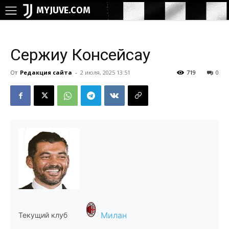
MYJUVE.COM
Сержиу Консейсау
От
Редакция сайта
-
2 июля, 2025 13:51
719
0
Милан
Текущий клуб