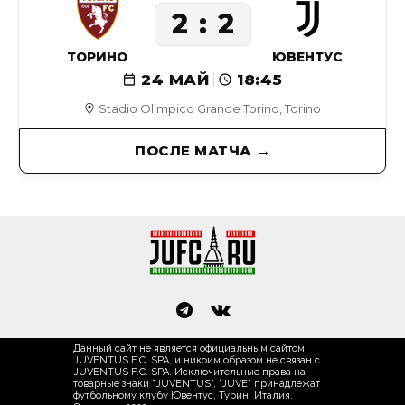
2
2
ТОРИНО
ЮВЕНТУС
24 МАЙ
18:45
Stadio Olimpico Grande Torino, Torino
ПОСЛЕ МАТЧА
Данный сайт не является официальным сайтом
JUVENTUS F.C. SPA, и никоим образом не связан с
JUVENTUS F.C. SPA. Исключительные права на
товарные знаки "JUVENTUS", "JUVE" принадлежат
футбольному клубу Ювентус, Турин, Италия.