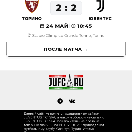
2
2
ТОРИНО
ЮВЕНТУС
24 МАЙ
18:45
Stadio Olimpico Grande Torino, Torino
ПОСЛЕ МАТЧА
Данный сайт не является официальным сайтом
JUVENTUS F.C. SPA, и никоим образом не связан с
JUVENTUS F.C. SPA. Исключительные права на
товарные знаки "JUVENTUS", "JUVE" принадлежат
футбольному клубу Ювентус, Турин, Италия.