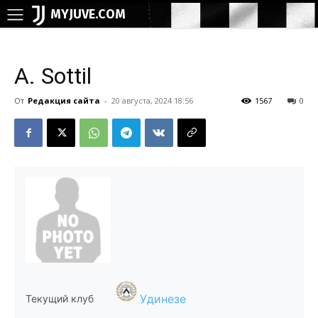
MYJUVE.COM
A. Sottil
От
Редакция сайта
-
20 августа, 2024 18:56
1567
0
Удинезе
Текущий клуб