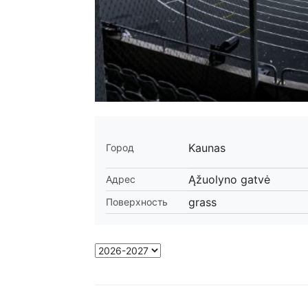
Kaunas
Город
Ąžuolyno gatvė
Адрес
grass
Поверхность