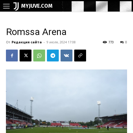
MYJUVE.COM
Romssa Arena
От
Редакция сайта
-
9 июля, 2024 17:08
773
0