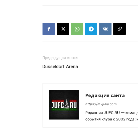
Предыдущая статья
Düsseldorf Arena
Редакция сайта
https://myjuve.com
Редакция JUFC.RU — коман
события клуба с 2002 года: