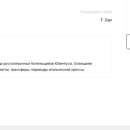
Следующая статья
F. San
да русскоязычных болельщиков Ювентуса. Освещаем
 матчи, трансферы, переводы итальянской прессы.