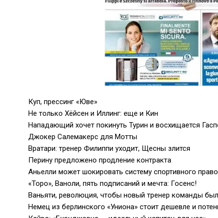
Куп, прессинг «Юве»
Не только Хёйсен и Иллинг: еще и Кин
Нападающий хочет покинуть Турин и восхищается Гасп
Джокер Салемакерс для Мотты
Вратари: тренер Филиппи уходит, Щесны злится
Перину предложено продление контракта
Аньелли может шокировать систему спортивного прав
«Торо», Ваноли, пять подписаний и мечта: Госенс!
Ваньяти, революция, чтобы новый тренер команды был
Немец из берлинского «Униона» стоит дешевле и потен