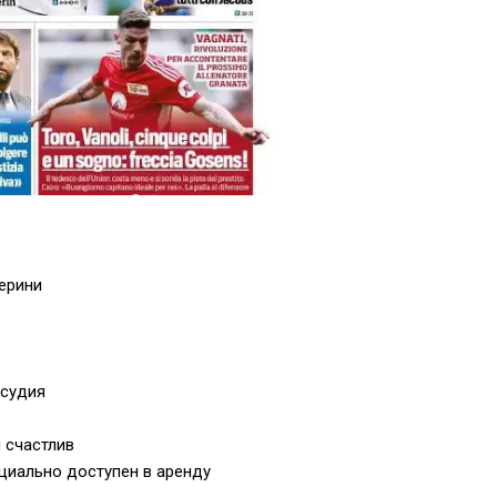
ерини
осудия
 счастлив
циально доступен в аренду